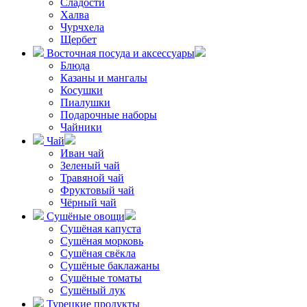
Сладости
Халва
Чурчхела
Щербет
Восточная посуда и аксессуары
Блюда
Казаны и мангалы
Косушки
Пиалушки
Подарочные наборы
Чайники
Чай
Иван чай
Зеленый чай
Травяной чай
Фруктовый чай
Чёрный чай
Сушёные овощи
Сушёная капуста
Сушёная морковь
Сушёная свёкла
Сушёные баклажаны
Сушёные томаты
Сушёный лук
Турецкие продукты