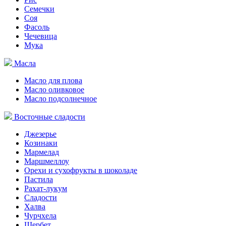
Семечки
Соя
Фасоль
Чечевица
Мука
Масла
Масло для плова
Масло оливковое
Масло подсолнечное
Восточные сладости
Джезерье
Козинаки
Мармелад
Маршмеллоу
Орехи и сухофрукты в шоколаде
Пастила
Рахат-лукум
Сладости
Халва
Чурчхела
Щербет