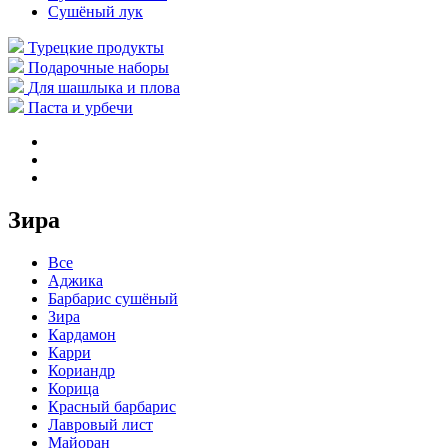
Сушёный лук
Турецкие продукты
Подарочные наборы
Для шашлыка и плова
Паста и урбечи
Зира
Все
Аджика
Барбарис сушёный
Зира
Кардамон
Карри
Кориандр
Корица
Красный барбарис
Лавровый лист
Майоран