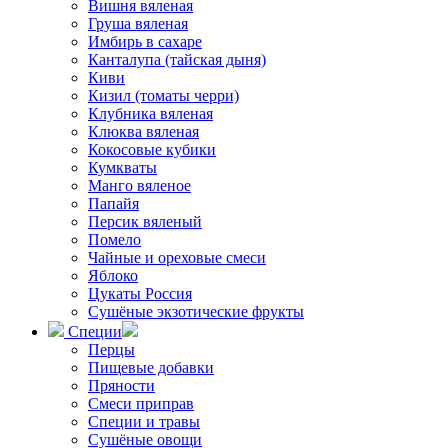
Вишня вяленая
Груша вяленая
Имбирь в сахаре
Канталупа (тайская дыня)
Киви
Кизил (томаты черри)
Клубника вяленая
Клюква вяленая
Кокосовые кубики
Кумкваты
Манго вяленое
Папайя
Персик вяленый
Помело
Чайные и ореховые смеси
Яблоко
Цукаты Россия
Сушёные экзотические фрукты
Специи
Перцы
Пищевые добавки
Пряности
Смеси приправ
Специи и травы
Сушёные овощи