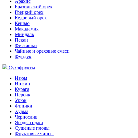
Арахис
Бразильский орех
Грецкий орех
Кедровый орех
Кешью
Макадамия
Миндаль
Пекан
Фисташки
Чайные и ореховые смеси
Фундук
Сухофрукты
Изюм
Инжир
Курага
Персик
Урюк
Финики
Хурма
Чернослив
Ягоды годжи
Сушёные плоды
Фруктовые чипсы