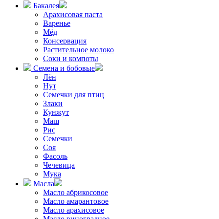
Бакалея
Арахисовая паста
Варенье
Мёд
Консервация
Растительное молоко
Соки и компоты
Семена и бобовые
Лён
Нут
Семечки для птиц
Злаки
Кунжут
Маш
Рис
Семечки
Соя
Фасоль
Чечевица
Мука
Масла
Масло абрикосовое
Масло амарантовое
Масло арахисовое
Масло виноградное