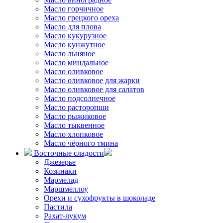
Масло горчичное
Масло грецкого ореха
Масло для плова
Масло кукурузное
Масло кунжутное
Масло льняное
Масло миндальное
Масло оливковое
Масло оливковое для жарки
Масло оливковое для салатов
Масло подсолнечное
Масло расторопши
Масло рыжиковое
Масло тыквенное
Масло хлопковое
Масло чёрного тмина
Восточные сладости
Джезерье
Козинаки
Мармелад
Маршмеллоу
Орехи и сухофрукты в шоколаде
Пастила
Рахат-лукум