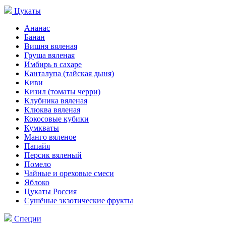
Цукаты
Ананас
Банан
Вишня вяленая
Груша вяленая
Имбирь в сахаре
Канталупа (тайская дыня)
Киви
Кизил (томаты черри)
Клубника вяленая
Клюква вяленая
Кокосовые кубики
Кумкваты
Манго вяленое
Папайя
Персик вяленый
Помело
Чайные и ореховые смеси
Яблоко
Цукаты Россия
Сушёные экзотические фрукты
Специи