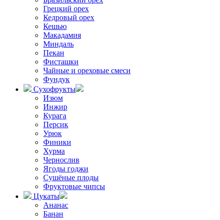
Грецкий орех
Кедровый орех
Кешью
Макадамия
Миндаль
Пекан
Фисташки
Чайные и ореховые смеси
Фундук
Сухофрукты
Изюм
Инжир
Курага
Персик
Урюк
Финики
Хурма
Чернослив
Ягоды годжи
Сушёные плоды
Фруктовые чипсы
Цукаты
Ананас
Банан