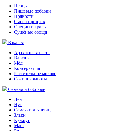
Перцы
Пищевые добавки
Пряности
Смеси приправ
Специи и травы
Сушёные овощи
Бакалея
Арахисовая паста
Варенье
Мёд
Консервация
Растительное молоко
Соки и компоты
Семена и бобовые
Лён
Нут
Семечки для птиц
Злаки
Кунжут
Маш
Рис