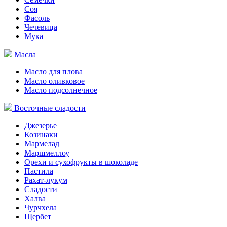
Соя
Фасоль
Чечевица
Мука
Масла
Масло для плова
Масло оливковое
Масло подсолнечное
Восточные сладости
Джезерье
Козинаки
Мармелад
Маршмеллоу
Орехи и сухофрукты в шоколаде
Пастила
Рахат-лукум
Сладости
Халва
Чурчхела
Щербет