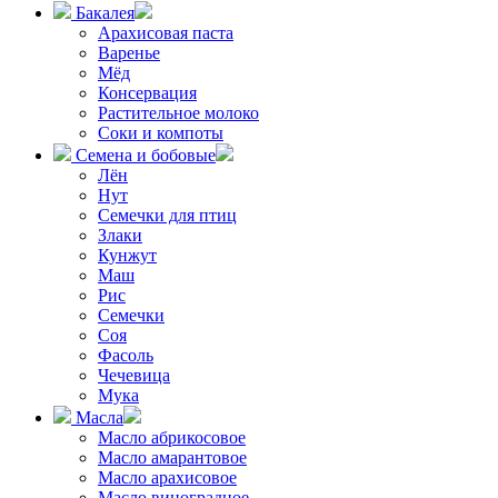
Бакалея
Арахисовая паста
Варенье
Мёд
Консервация
Растительное молоко
Соки и компоты
Семена и бобовые
Лён
Нут
Семечки для птиц
Злаки
Кунжут
Маш
Рис
Семечки
Соя
Фасоль
Чечевица
Мука
Масла
Масло абрикосовое
Масло амарантовое
Масло арахисовое
Масло виноградное