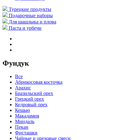
Турецкие продукты
Подарочные наборы
Для шашлыка и плова
Паста и урбечи
Фундук
Все
Абрикосовая косточка
Арахис
Бразильский орех
Грецкий орех
Кедровый орех
Кешью
Макадамия
Миндаль
Пекан
Фисташки
Чайные и ореховые смеси