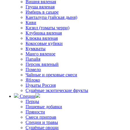
Вишня вяленая
Груша вяленая
Имбирь в сахаре
Канталупа (тайская дыня)
Киви
Кизил (томаты черри)
Клубника вяленая
Клюква вяленая
Кокосовые кубики
Кумкваты
Манго вяленое
Папайя
Персик вяленый
Помело
Чайные и ореховые смеси
Яблоко
Цукаты Россия
Сушёные экзотические фрукты
Специи
Перцы
Пищевые добавки
Пряности
Смеси приправ
Специи и травы
Сушёные овощи