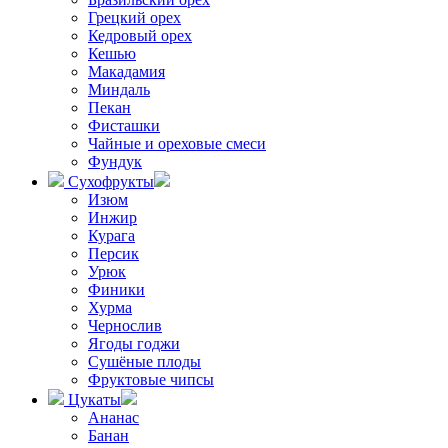
Грецкий орех
Кедровый орех
Кешью
Макадамия
Миндаль
Пекан
Фисташки
Чайные и ореховые смеси
Фундук
Сухофрукты
Изюм
Инжир
Курага
Персик
Урюк
Финики
Хурма
Чернослив
Ягоды годжи
Сушёные плоды
Фруктовые чипсы
Цукаты
Ананас
Банан