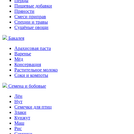
Перцы
Пищевые добавки
Пряности
Смеси приправ
Специи и травы
Сушёные овощи
Бакалея
Арахисовая паста
Варенье
Мёд
Консервация
Растительное молоко
Соки и компоты
Семена и бобовые
Лён
Нут
Семечки для птиц
Злаки
Кунжут
Маш
Рис
Семечки