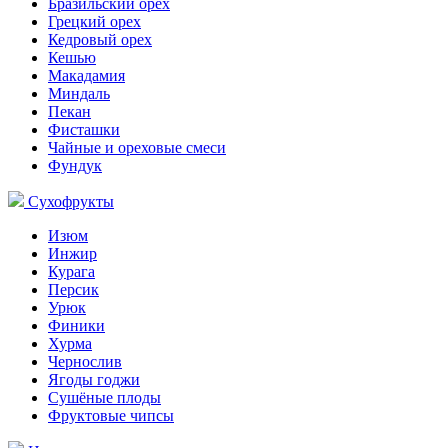
Бразильский орех
Грецкий орех
Кедровый орех
Кешью
Макадамия
Миндаль
Пекан
Фисташки
Чайные и ореховые смеси
Фундук
Сухофрукты
Изюм
Инжир
Курага
Персик
Урюк
Финики
Хурма
Чернослив
Ягоды годжи
Сушёные плоды
Фруктовые чипсы