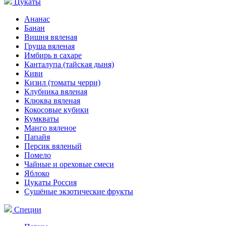
Цукаты
Ананас
Банан
Вишня вяленая
Груша вяленая
Имбирь в сахаре
Канталупа (тайская дыня)
Киви
Кизил (томаты черри)
Клубника вяленая
Клюква вяленая
Кокосовые кубики
Кумкваты
Манго вяленое
Папайя
Персик вяленый
Помело
Чайные и ореховые смеси
Яблоко
Цукаты Россия
Сушёные экзотические фрукты
Специи