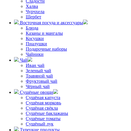
Сладости
Халва
Чурчхела
Щербет
Восточная посуда и аксессуары
Блюда
Казаны и мангалы
Косушки
Пиалушки
Подарочные наборы
Чайники
Чай
Иван чай
Зеленый чай
Травяной чай
Фруктовый чай
Чёрный чай
Сушёные овощи
Сушёная капуста
Сушёная морковь
Сушёная свёкла
Сушёные баклажаны
Сушёные томаты
Сушёный лук
Турецкие продукты