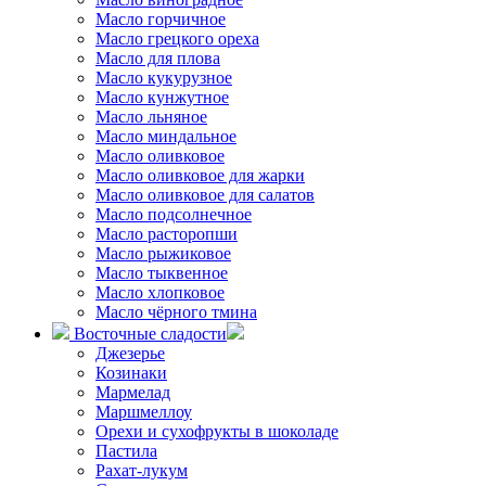
Масло горчичное
Масло грецкого ореха
Масло для плова
Масло кукурузное
Масло кунжутное
Масло льняное
Масло миндальное
Масло оливковое
Масло оливковое для жарки
Масло оливковое для салатов
Масло подсолнечное
Масло расторопши
Масло рыжиковое
Масло тыквенное
Масло хлопковое
Масло чёрного тмина
Восточные сладости
Джезерье
Козинаки
Мармелад
Маршмеллоу
Орехи и сухофрукты в шоколаде
Пастила
Рахат-лукум