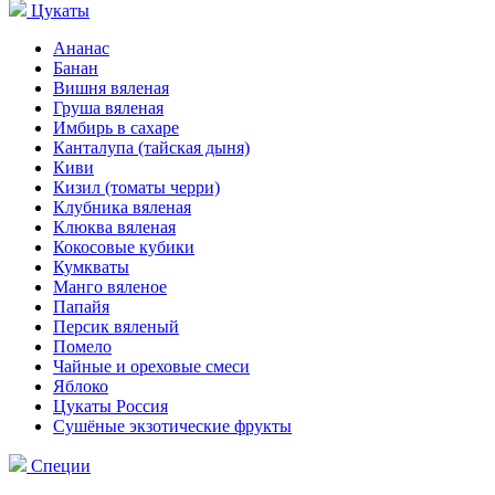
Цукаты
Ананас
Банан
Вишня вяленая
Груша вяленая
Имбирь в сахаре
Канталупа (тайская дыня)
Киви
Кизил (томаты черри)
Клубника вяленая
Клюква вяленая
Кокосовые кубики
Кумкваты
Манго вяленое
Папайя
Персик вяленый
Помело
Чайные и ореховые смеси
Яблоко
Цукаты Россия
Сушёные экзотические фрукты
Специи