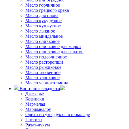
Масло горчичное
Масло грецкого ореха
Масло для плова
Масло кукурузное
Масло кунжутное
Масло льняное
Масло миндальное
Масло оливковое
Масло оливковое для жарки
Масло оливковое для салатов
Масло подсолнечное
Масло расторопши
Масло рыжиковое
Масло тыквенное
Масло хлопковое
Масло чёрного тмина
Восточные сладости
Джезерье
Козинаки
Мармелад
Маршмеллоу
Орехи и сухофрукты в шоколаде
Пастила
Рахат-лукум