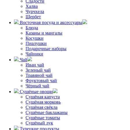
Сладости
Халва
Чурчхела
Щербет
Восточная посуда и аксессуары
Блюда
Казаны и мангалы
Косушки
Пиалушки
Подарочные наборы
Чайники
Чай
Иван чай
Зеленый чай
Травяной чай
Фруктовый чай
Чёрный чай
Сушёные овощи
Сушёная капуста
Сушёная морковь
Сушёная свёкла
Сушёные баклажаны
Сушёные томаты
Сушёный лук
Турецкие продукты