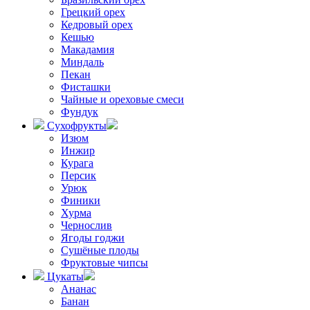
Грецкий орех
Кедровый орех
Кешью
Макадамия
Миндаль
Пекан
Фисташки
Чайные и ореховые смеси
Фундук
Сухофрукты
Изюм
Инжир
Курага
Персик
Урюк
Финики
Хурма
Чернослив
Ягоды годжи
Сушёные плоды
Фруктовые чипсы
Цукаты
Ананас
Банан