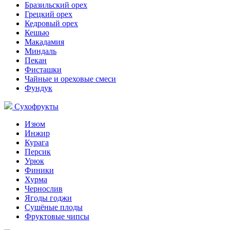
Бразильский орех
Грецкий орех
Кедровый орех
Кешью
Макадамия
Миндаль
Пекан
Фисташки
Чайные и ореховые смеси
Фундук
Сухофрукты
Изюм
Инжир
Курага
Персик
Урюк
Финики
Хурма
Чернослив
Ягоды годжи
Сушёные плоды
Фруктовые чипсы