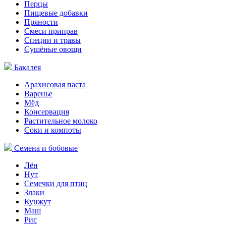
Перцы
Пищевые добавки
Пряности
Смеси приправ
Специи и травы
Сушёные овощи
Бакалея
Арахисовая паста
Варенье
Мёд
Консервация
Растительное молоко
Соки и компоты
Семена и бобовые
Лён
Нут
Семечки для птиц
Злаки
Кунжут
Маш
Рис