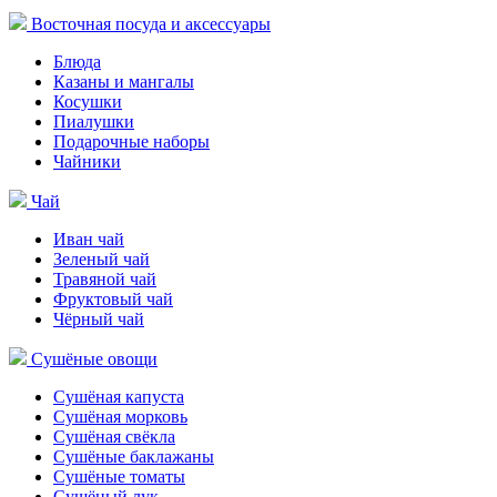
Восточная посуда и аксессуары
Блюда
Казаны и мангалы
Косушки
Пиалушки
Подарочные наборы
Чайники
Чай
Иван чай
Зеленый чай
Травяной чай
Фруктовый чай
Чёрный чай
Сушёные овощи
Сушёная капуста
Сушёная морковь
Сушёная свёкла
Сушёные баклажаны
Сушёные томаты
Сушёный лук