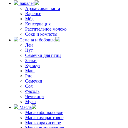
Бакалея
Арахисовая паста
Варенье
Мёд
Консервация
Растительное молоко
Соки и компоты
Семена и бобовые
Лён
Нут
Семечки для птиц
Злаки
Кунжут
Маш
Рис
Семечки
Соя
Фасоль
Чечевица
Мука
Масла
Масло абрикосовое
Масло амарантовое
Масло арахисовое
Масло виноградное