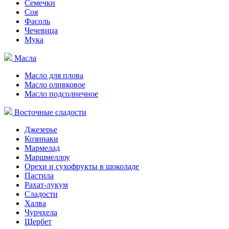
Семечки
Соя
Фасоль
Чечевица
Мука
Масла
Масло для плова
Масло оливковое
Масло подсолнечное
Восточные сладости
Джезерье
Козинаки
Мармелад
Маршмеллоу
Орехи и сухофрукты в шоколаде
Пастила
Рахат-лукум
Сладости
Халва
Чурчхела
Щербет