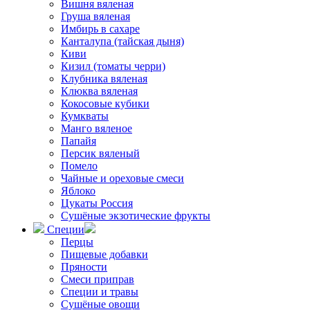
Вишня вяленая
Груша вяленая
Имбирь в сахаре
Канталупа (тайская дыня)
Киви
Кизил (томаты черри)
Клубника вяленая
Клюква вяленая
Кокосовые кубики
Кумкваты
Манго вяленое
Папайя
Персик вяленый
Помело
Чайные и ореховые смеси
Яблоко
Цукаты Россия
Сушёные экзотические фрукты
Специи
Перцы
Пищевые добавки
Пряности
Смеси приправ
Специи и травы
Сушёные овощи