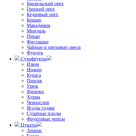
Бразильский орех
Грецкий орех
Кедровый орех
Кешью
Макадамия
Миндаль
Пекан
Фисташки
Чайные и ореховые смеси
Фундук
Сухофрукты
Изюм
Инжир
Курага
Персик
Урюк
Финики
Хурма
Чернослив
Ягоды годжи
Сушёные плоды
Фруктовые чипсы
Цукаты
Ананас
Банан