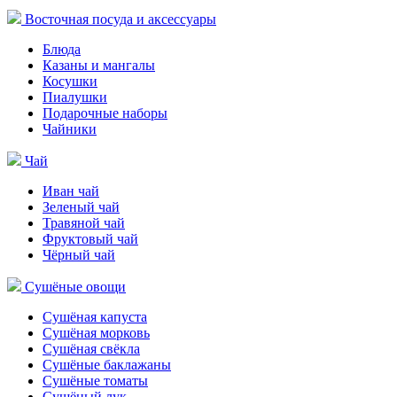
Восточная посуда и аксессуары
Блюда
Казаны и мангалы
Косушки
Пиалушки
Подарочные наборы
Чайники
Чай
Иван чай
Зеленый чай
Травяной чай
Фруктовый чай
Чёрный чай
Сушёные овощи
Сушёная капуста
Сушёная морковь
Сушёная свёкла
Сушёные баклажаны
Сушёные томаты
Сушёный лук