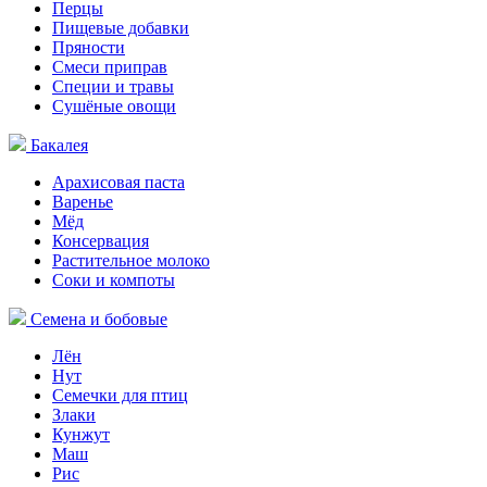
Перцы
Пищевые добавки
Пряности
Смеси приправ
Специи и травы
Сушёные овощи
Бакалея
Арахисовая паста
Варенье
Мёд
Консервация
Растительное молоко
Соки и компоты
Семена и бобовые
Лён
Нут
Семечки для птиц
Злаки
Кунжут
Маш
Рис