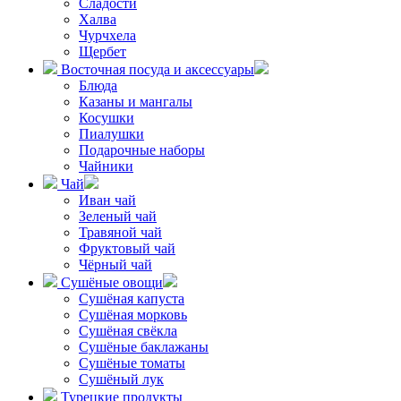
Сладости
Халва
Чурчхела
Щербет
Восточная посуда и аксессуары
Блюда
Казаны и мангалы
Косушки
Пиалушки
Подарочные наборы
Чайники
Чай
Иван чай
Зеленый чай
Травяной чай
Фруктовый чай
Чёрный чай
Сушёные овощи
Сушёная капуста
Сушёная морковь
Сушёная свёкла
Сушёные баклажаны
Сушёные томаты
Сушёный лук
Турецкие продукты