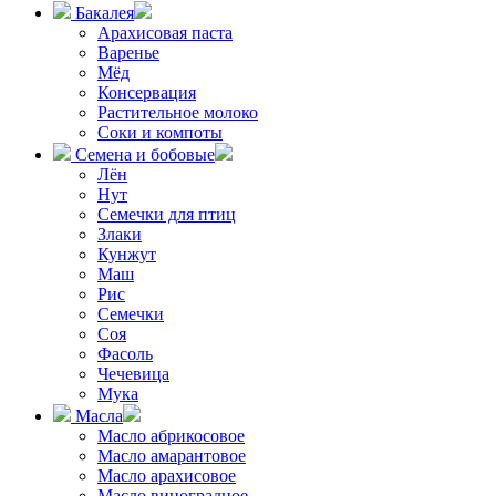
Бакалея
Арахисовая паста
Варенье
Мёд
Консервация
Растительное молоко
Соки и компоты
Семена и бобовые
Лён
Нут
Семечки для птиц
Злаки
Кунжут
Маш
Рис
Семечки
Соя
Фасоль
Чечевица
Мука
Масла
Масло абрикосовое
Масло амарантовое
Масло арахисовое
Масло виноградное