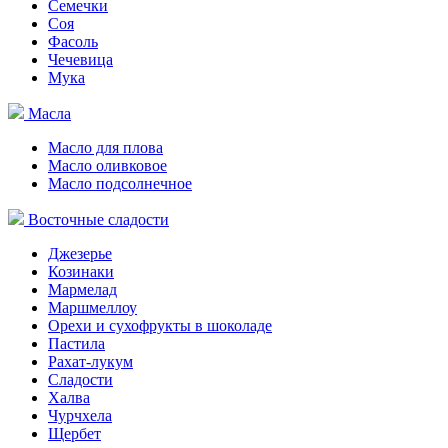
Семечки
Соя
Фасоль
Чечевица
Мука
Масла
Масло для плова
Масло оливковое
Масло подсолнечное
Восточные сладости
Джезерье
Козинаки
Мармелад
Маршмеллоу
Орехи и сухофрукты в шоколаде
Пастила
Рахат-лукум
Сладости
Халва
Чурчхела
Щербет