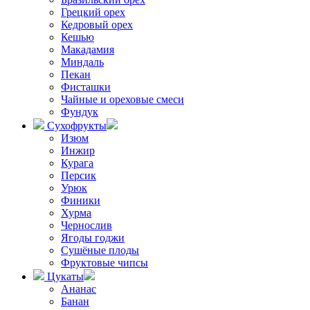
Грецкий орех
Кедровый орех
Кешью
Макадамия
Миндаль
Пекан
Фисташки
Чайные и ореховые смеси
Фундук
Сухофрукты
Изюм
Инжир
Курага
Персик
Урюк
Финики
Хурма
Чернослив
Ягоды годжи
Сушёные плоды
Фруктовые чипсы
Цукаты
Ананас
Банан