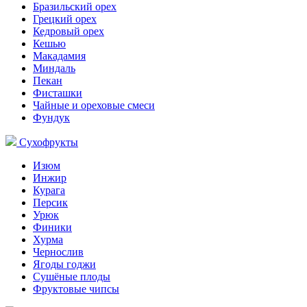
Бразильский орех
Грецкий орех
Кедровый орех
Кешью
Макадамия
Миндаль
Пекан
Фисташки
Чайные и ореховые смеси
Фундук
Сухофрукты
Изюм
Инжир
Курага
Персик
Урюк
Финики
Хурма
Чернослив
Ягоды годжи
Сушёные плоды
Фруктовые чипсы