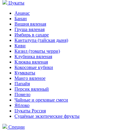
Цукаты
Ананас
Банан
Вишня вяленая
Груша вяленая
Имбирь в сахаре
Канталупа (тайская дыня)
Киви
Кизил (томаты черри)
Клубника вяленая
Клюква вяленая
Кокосовые кубики
Кумкваты
Манго вяленое
Папайя
Персик вяленый
Помело
Чайные и ореховые смеси
Яблоко
Цукаты Россия
Сушёные экзотические фрукты
Специи