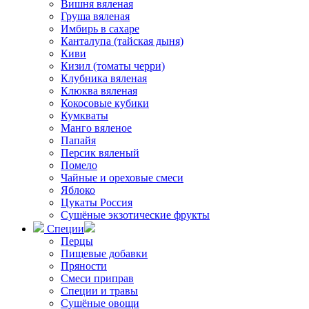
Вишня вяленая
Груша вяленая
Имбирь в сахаре
Канталупа (тайская дыня)
Киви
Кизил (томаты черри)
Клубника вяленая
Клюква вяленая
Кокосовые кубики
Кумкваты
Манго вяленое
Папайя
Персик вяленый
Помело
Чайные и ореховые смеси
Яблоко
Цукаты Россия
Сушёные экзотические фрукты
Специи
Перцы
Пищевые добавки
Пряности
Смеси приправ
Специи и травы
Сушёные овощи