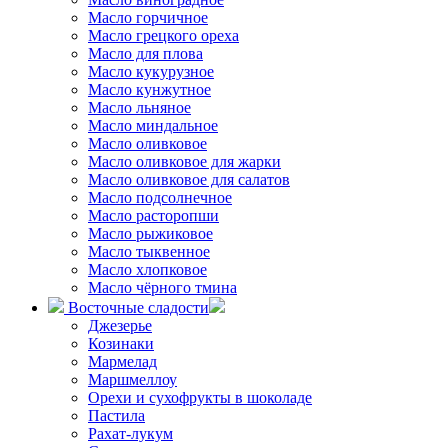
Масло горчичное
Масло грецкого ореха
Масло для плова
Масло кукурузное
Масло кунжутное
Масло льняное
Масло миндальное
Масло оливковое
Масло оливковое для жарки
Масло оливковое для салатов
Масло подсолнечное
Масло расторопши
Масло рыжиковое
Масло тыквенное
Масло хлопковое
Масло чёрного тмина
Восточные сладости
Джезерье
Козинаки
Мармелад
Маршмеллоу
Орехи и сухофрукты в шоколаде
Пастила
Рахат-лукум