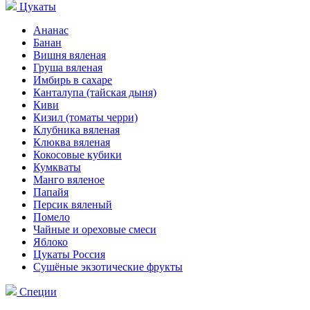
Цукаты
Ананас
Банан
Вишня вяленая
Груша вяленая
Имбирь в сахаре
Канталупа (тайская дыня)
Киви
Кизил (томаты черри)
Клубника вяленая
Клюква вяленая
Кокосовые кубики
Кумкваты
Манго вяленое
Папайя
Персик вяленый
Помело
Чайные и ореховые смеси
Яблоко
Цукаты Россия
Сушёные экзотические фрукты
Специи