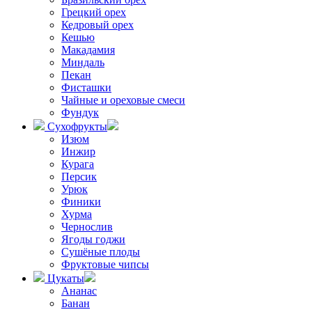
Грецкий орех
Кедровый орех
Кешью
Макадамия
Миндаль
Пекан
Фисташки
Чайные и ореховые смеси
Фундук
Сухофрукты
Изюм
Инжир
Курага
Персик
Урюк
Финики
Хурма
Чернослив
Ягоды годжи
Сушёные плоды
Фруктовые чипсы
Цукаты
Ананас
Банан