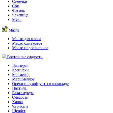
Семечки
Соя
Фасоль
Чечевица
Мука
Масла
Масло для плова
Масло оливковое
Масло подсолнечное
Восточные сладости
Джезерье
Козинаки
Мармелад
Маршмеллоу
Орехи и сухофрукты в шоколаде
Пастила
Рахат-лукум
Сладости
Халва
Чурчхела
Щербет