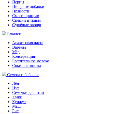
Перцы
Пищевые добавки
Пряности
Смеси приправ
Специи и травы
Сушёные овощи
Бакалея
Арахисовая паста
Варенье
Мёд
Консервация
Растительное молоко
Соки и компоты
Семена и бобовые
Лён
Нут
Семечки для птиц
Злаки
Кунжут
Маш
Рис