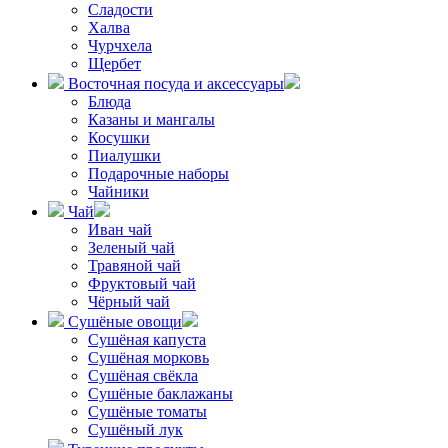
Сладости
Халва
Чурчхела
Щербет
Восточная посуда и аксессуары
Блюда
Казаны и мангалы
Косушки
Пиалушки
Подарочные наборы
Чайники
Чай
Иван чай
Зеленый чай
Травяной чай
Фруктовый чай
Чёрный чай
Сушёные овощи
Сушёная капуста
Сушёная морковь
Сушёная свёкла
Сушёные баклажаны
Сушёные томаты
Сушёный лук