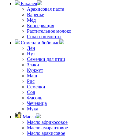
Бакалея
Арахисовая паста
Варенье
Мёд
Консервация
Растительное молоко
Соки и компоты
Семена и бобовые
Лён
Нут
Семечки для птиц
Злаки
Кунжут
Маш
Рис
Семечки
Соя
Фасоль
Чечевица
Мука
Масла
Масло абрикосовое
Масло амарантовое
Масло арахисовое