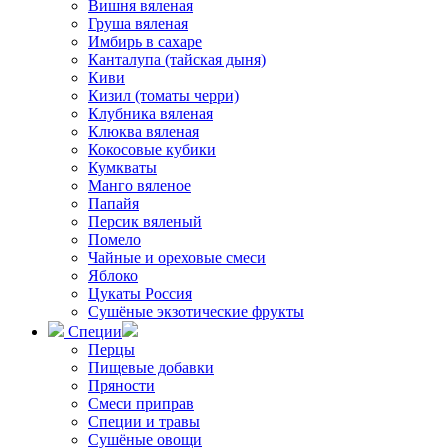
Вишня вяленая
Груша вяленая
Имбирь в сахаре
Канталупа (тайская дыня)
Киви
Кизил (томаты черри)
Клубника вяленая
Клюква вяленая
Кокосовые кубики
Кумкваты
Манго вяленое
Папайя
Персик вяленый
Помело
Чайные и ореховые смеси
Яблоко
Цукаты Россия
Сушёные экзотические фрукты
Специи
Перцы
Пищевые добавки
Пряности
Смеси приправ
Специи и травы
Сушёные овощи