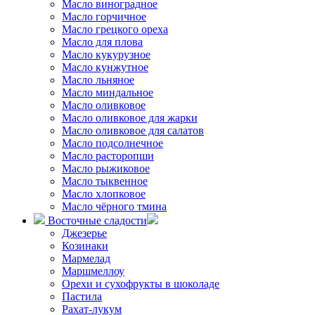
Масло виноградное
Масло горчичное
Масло грецкого ореха
Масло для плова
Масло кукурузное
Масло кунжутное
Масло льняное
Масло миндальное
Масло оливковое
Масло оливковое для жарки
Масло оливковое для салатов
Масло подсолнечное
Масло расторопши
Масло рыжиковое
Масло тыквенное
Масло хлопковое
Масло чёрного тмина
Восточные сладости
Джезерье
Козинаки
Мармелад
Маршмеллоу
Орехи и сухофрукты в шоколаде
Пастила
Рахат-лукум