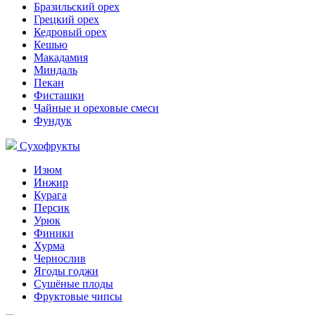
Бразильский орех
Грецкий орех
Кедровый орех
Кешью
Макадамия
Миндаль
Пекан
Фисташки
Чайные и ореховые смеси
Фундук
Сухофрукты
Изюм
Инжир
Курага
Персик
Урюк
Финики
Хурма
Чернослив
Ягоды годжи
Сушёные плоды
Фруктовые чипсы