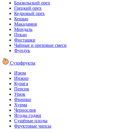
Бразильский орех
Грецкий орех
Кедровый орех
Кешью
Макадамия
Миндаль
Пекан
Фисташки
Чайные и ореховые смеси
Фундук
Сухофрукты
Изюм
Инжир
Курага
Персик
Урюк
Финики
Хурма
Чернослив
Ягоды годжи
Сушёные плоды
Фруктовые чипсы