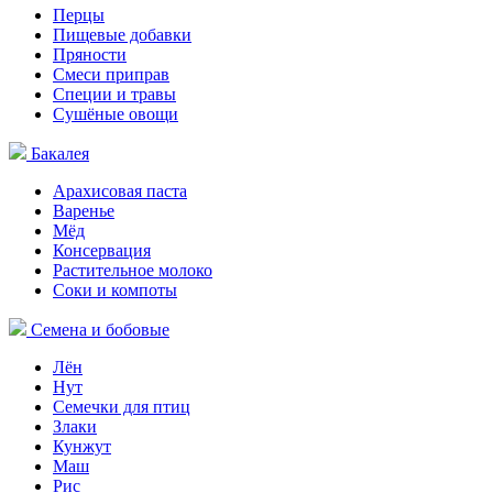
Перцы
Пищевые добавки
Пряности
Смеси приправ
Специи и травы
Сушёные овощи
Бакалея
Арахисовая паста
Варенье
Мёд
Консервация
Растительное молоко
Соки и компоты
Семена и бобовые
Лён
Нут
Семечки для птиц
Злаки
Кунжут
Маш
Рис