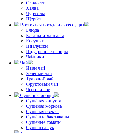
Сладости
Халва
Чурчхела
Щербет
Восточная посуда и аксессуары
Блюда
Казаны и мангалы
Косушки
Пиалушки
Подарочные наборы
Чайники
Чай
Иван чай
Зеленый чай
Травяной чай
Фруктовый чай
Чёрный чай
Сушёные овощи
Сушёная капуста
Сушёная морковь
Сушёная свёкла
Сушёные баклажаны
Сушёные томаты
Сушёный лук