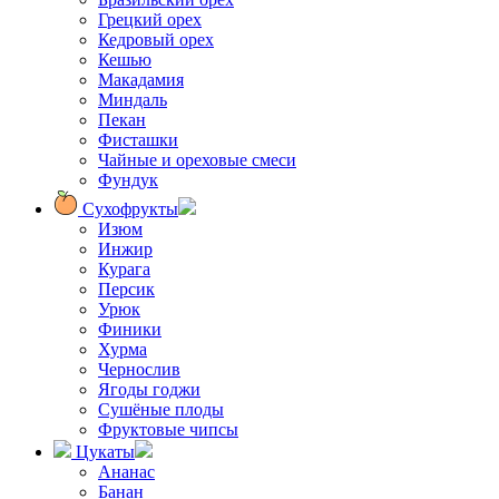
Грецкий орех
Кедровый орех
Кешью
Макадамия
Миндаль
Пекан
Фисташки
Чайные и ореховые смеси
Фундук
Сухофрукты
Изюм
Инжир
Курага
Персик
Урюк
Финики
Хурма
Чернослив
Ягоды годжи
Сушёные плоды
Фруктовые чипсы
Цукаты
Ананас
Банан