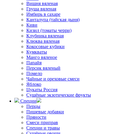
Вишня вяленая
Груша вяленая
Имбирь в сахаре
Канталупа (тайская дыня)
Киви
Кизил (томаты черри)
Клубника вяленая
Клюква вяленая
Кокосовые кубики
Кумкваты
Манго вяленое
Папайя
Персик вяленый
Помело
Чайные и ореховые смеси
Яблоко
Цукаты Россия
Сушёные экзотические фрукты
Специи
Перцы
Пищевые добавки
Пряности
Смеси приправ
Специи и травы
Сушёные овощи