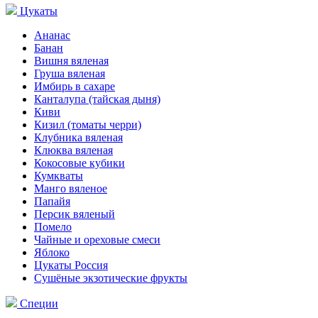
Цукаты
Ананас
Банан
Вишня вяленая
Груша вяленая
Имбирь в сахаре
Канталупа (тайская дыня)
Киви
Кизил (томаты черри)
Клубника вяленая
Клюква вяленая
Кокосовые кубики
Кумкваты
Манго вяленое
Папайя
Персик вяленый
Помело
Чайные и ореховые смеси
Яблоко
Цукаты Россия
Сушёные экзотические фрукты
Специи