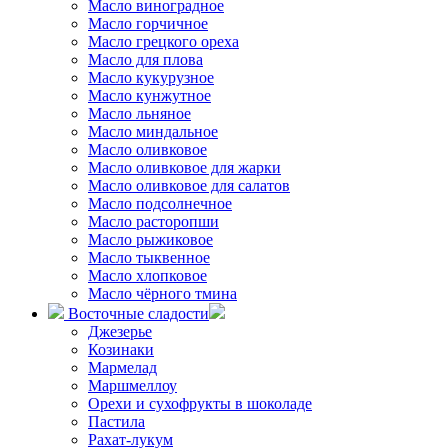
Масло виноградное
Масло горчичное
Масло грецкого ореха
Масло для плова
Масло кукурузное
Масло кунжутное
Масло льняное
Масло миндальное
Масло оливковое
Масло оливковое для жарки
Масло оливковое для салатов
Масло подсолнечное
Масло расторопши
Масло рыжиковое
Масло тыквенное
Масло хлопковое
Масло чёрного тмина
Восточные сладости
Джезерье
Козинаки
Мармелад
Маршмеллоу
Орехи и сухофрукты в шоколаде
Пастила
Рахат-лукум