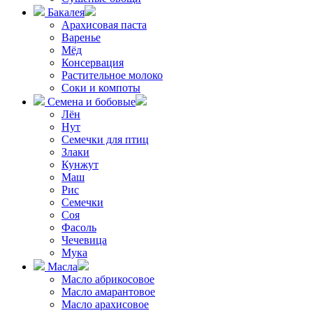
Бакалея
Арахисовая паста
Варенье
Мёд
Консервация
Растительное молоко
Соки и компоты
Семена и бобовые
Лён
Нут
Семечки для птиц
Злаки
Кунжут
Маш
Рис
Семечки
Соя
Фасоль
Чечевица
Мука
Масла
Масло абрикосовое
Масло амарантовое
Масло арахисовое