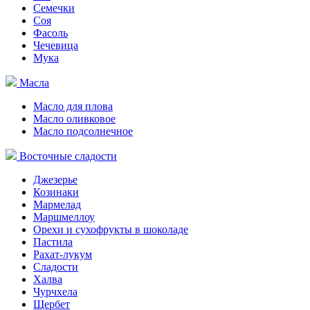
Семечки
Соя
Фасоль
Чечевица
Мука
Масла
Масло для плова
Масло оливковое
Масло подсолнечное
Восточные сладости
Джезерье
Козинаки
Мармелад
Маршмеллоу
Орехи и сухофрукты в шоколаде
Пастила
Рахат-лукум
Сладости
Халва
Чурчхела
Щербет