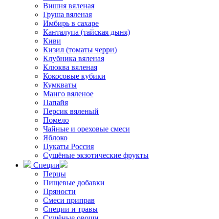
Вишня вяленая
Груша вяленая
Имбирь в сахаре
Канталупа (тайская дыня)
Киви
Кизил (томаты черри)
Клубника вяленая
Клюква вяленая
Кокосовые кубики
Кумкваты
Манго вяленое
Папайя
Персик вяленый
Помело
Чайные и ореховые смеси
Яблоко
Цукаты Россия
Сушёные экзотические фрукты
Специи
Перцы
Пищевые добавки
Пряности
Смеси приправ
Специи и травы
Сушёные овощи