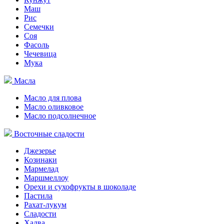
Маш
Рис
Семечки
Соя
Фасоль
Чечевица
Мука
Масла
Масло для плова
Масло оливковое
Масло подсолнечное
Восточные сладости
Джезерье
Козинаки
Мармелад
Маршмеллоу
Орехи и сухофрукты в шоколаде
Пастила
Рахат-лукум
Сладости
Халва