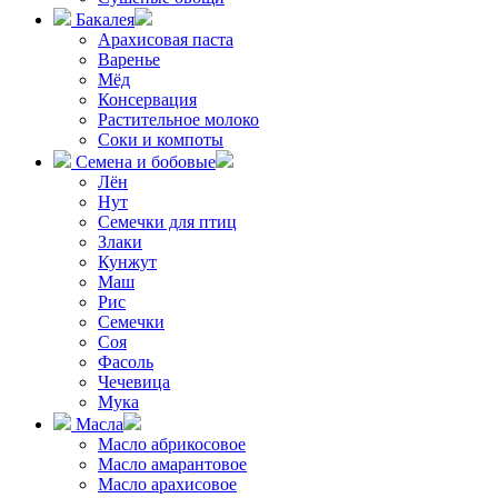
Бакалея
Арахисовая паста
Варенье
Мёд
Консервация
Растительное молоко
Соки и компоты
Семена и бобовые
Лён
Нут
Семечки для птиц
Злаки
Кунжут
Маш
Рис
Семечки
Соя
Фасоль
Чечевица
Мука
Масла
Масло абрикосовое
Масло амарантовое
Масло арахисовое