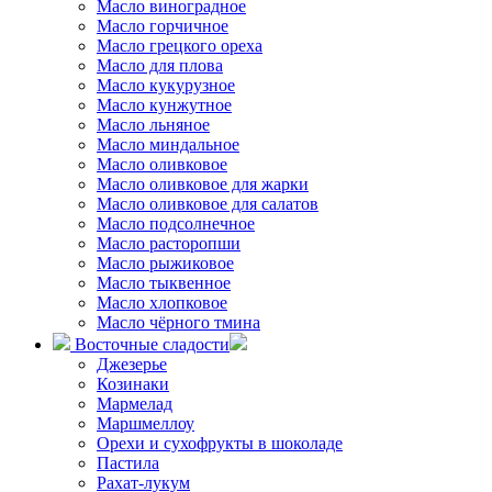
Масло виноградное
Масло горчичное
Масло грецкого ореха
Масло для плова
Масло кукурузное
Масло кунжутное
Масло льняное
Масло миндальное
Масло оливковое
Масло оливковое для жарки
Масло оливковое для салатов
Масло подсолнечное
Масло расторопши
Масло рыжиковое
Масло тыквенное
Масло хлопковое
Масло чёрного тмина
Восточные сладости
Джезерье
Козинаки
Мармелад
Маршмеллоу
Орехи и сухофрукты в шоколаде
Пастила
Рахат-лукум