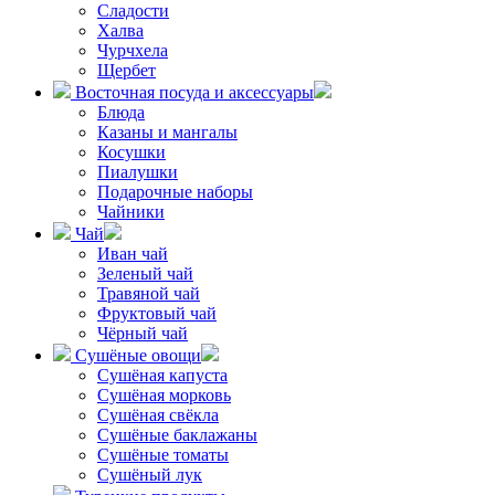
Сладости
Халва
Чурчхела
Щербет
Восточная посуда и аксессуары
Блюда
Казаны и мангалы
Косушки
Пиалушки
Подарочные наборы
Чайники
Чай
Иван чай
Зеленый чай
Травяной чай
Фруктовый чай
Чёрный чай
Сушёные овощи
Сушёная капуста
Сушёная морковь
Сушёная свёкла
Сушёные баклажаны
Сушёные томаты
Сушёный лук