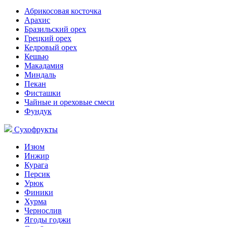
Абрикосовая косточка
Арахис
Бразильский орех
Грецкий орех
Кедровый орех
Кешью
Макадамия
Миндаль
Пекан
Фисташки
Чайные и ореховые смеси
Фундук
Сухофрукты
Изюм
Инжир
Курага
Персик
Урюк
Финики
Хурма
Чернослив
Ягоды годжи