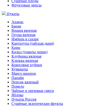
Сушёные плоды
Фруктовые чипсы
Цукаты
Ананас
Банан
Вишня вяленая
Груша вяленая
Имбирь в сахаре
Канталупа (тайская дыня)
Киви
Кизил (томаты черри)
Клубника вяленая
Клюква вяленая
Кокосовые кубики
Кумкваты
Манго вяленое
Папайя
Персик вяленый
Помело
Чайные и ореховые смеси
Яблоко
Цукаты Россия
Сушёные экзотические фрукты