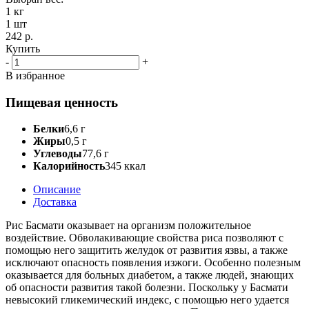
1 кг
1 шт
242 р.
Купить
-
+
В избранное
Пищевая ценность
Белки
6,6 г
Жиры
0,5 г
Углеводы
77,6 г
Калорийность
345 ккал
Описание
Доставка
Рис Басмати оказывает на организм положительное
воздействие. Обволакивающие свойства риса позволяют с
помощью него защитить желудок от развития язвы, а также
исключают опасность появления изжоги. Особенно полезным
оказывается для больных диабетом, а также людей, знающих
об опасности развития такой болезни.
Поскольку у Басмати
невысокий гликемический индекс, с помощью него удается