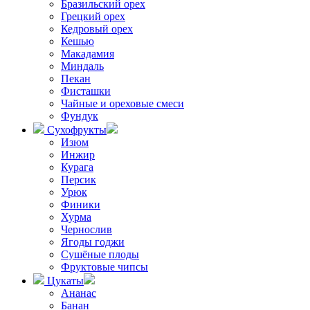
Бразильский орех
Грецкий орех
Кедровый орех
Кешью
Макадамия
Миндаль
Пекан
Фисташки
Чайные и ореховые смеси
Фундук
Сухофрукты
Изюм
Инжир
Курага
Персик
Урюк
Финики
Хурма
Чернослив
Ягоды годжи
Сушёные плоды
Фруктовые чипсы
Цукаты
Ананас
Банан