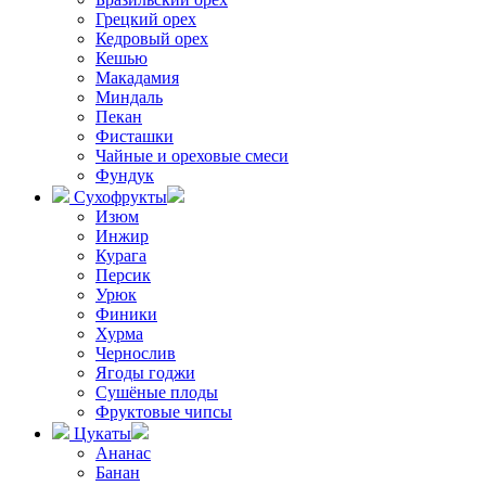
Грецкий орех
Кедровый орех
Кешью
Макадамия
Миндаль
Пекан
Фисташки
Чайные и ореховые смеси
Фундук
Сухофрукты
Изюм
Инжир
Курага
Персик
Урюк
Финики
Хурма
Чернослив
Ягоды годжи
Сушёные плоды
Фруктовые чипсы
Цукаты
Ананас
Банан