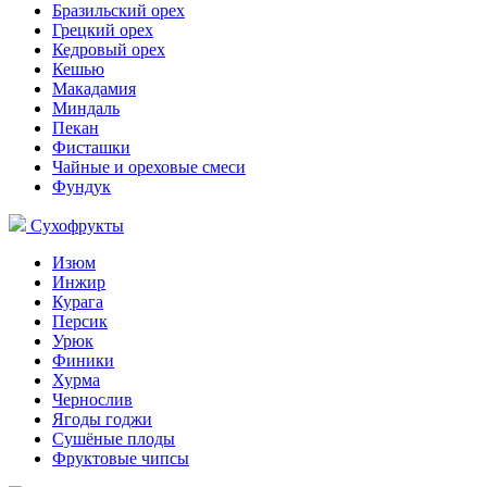
Бразильский орех
Грецкий орех
Кедровый орех
Кешью
Макадамия
Миндаль
Пекан
Фисташки
Чайные и ореховые смеси
Фундук
Сухофрукты
Изюм
Инжир
Курага
Персик
Урюк
Финики
Хурма
Чернослив
Ягоды годжи
Сушёные плоды
Фруктовые чипсы