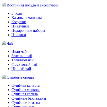
Восточная посуда и аксессуары
Блюда
Казаны и мангалы
Косушки
Пиалушки
Подарочные наборы
Чайники
Чай
Иван чай
Зеленый чай
Травяной чай
Фруктовый чай
Чёрный чай
Сушёные овощи
Сушёная капуста
Сушёная морковь
Сушёная свёкла
Сушёные баклажаны
Сушёные томаты
Сушёный лук