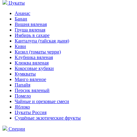
Цукаты
Ананас
Банан
Вишня вяленая
Груша вяленая
Имбирь в сахаре
Канталупа (тайская дыня)
Киви
Кизил (томаты черри)
Клубника вяленая
Клюква вяленая
Кокосовые кубики
Кумкваты
Манго вяленое
Папайя
Персик вяленый
Помело
Чайные и ореховые смеси
Яблоко
Цукаты Россия
Сушёные экзотические фрукты
Специи