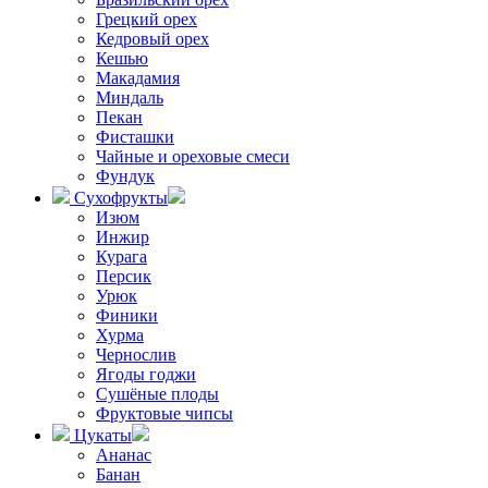
Грецкий орех
Кедровый орех
Кешью
Макадамия
Миндаль
Пекан
Фисташки
Чайные и ореховые смеси
Фундук
Сухофрукты
Изюм
Инжир
Курага
Персик
Урюк
Финики
Хурма
Чернослив
Ягоды годжи
Сушёные плоды
Фруктовые чипсы
Цукаты
Ананас
Банан