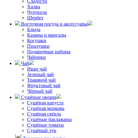
Сладости
Халва
Чурчхела
Щербет
Восточная посуда и аксессуары
Блюда
Казаны и мангалы
Косушки
Пиалушки
Подарочные наборы
Чайники
Чай
Иван чай
Зеленый чай
Травяной чай
Фруктовый чай
Чёрный чай
Сушёные овощи
Сушёная капуста
Сушёная морковь
Сушёная свёкла
Сушёные баклажаны
Сушёные томаты
Сушёный лук