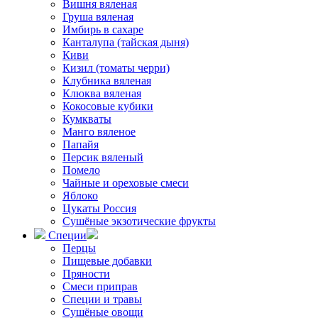
Вишня вяленая
Груша вяленая
Имбирь в сахаре
Канталупа (тайская дыня)
Киви
Кизил (томаты черри)
Клубника вяленая
Клюква вяленая
Кокосовые кубики
Кумкваты
Манго вяленое
Папайя
Персик вяленый
Помело
Чайные и ореховые смеси
Яблоко
Цукаты Россия
Сушёные экзотические фрукты
Специи
Перцы
Пищевые добавки
Пряности
Смеси приправ
Специи и травы
Сушёные овощи