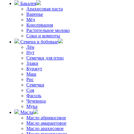
Бакалея
Арахисовая паста
Варенье
Мёд
Консервация
Растительное молоко
Соки и компоты
Семена и бобовые
Лён
Нут
Семечки для птиц
Злаки
Кунжут
Маш
Рис
Семечки
Соя
Фасоль
Чечевица
Мука
Масла
Масло абрикосовое
Масло амарантовое
Масло арахисовое
Масло виноградное