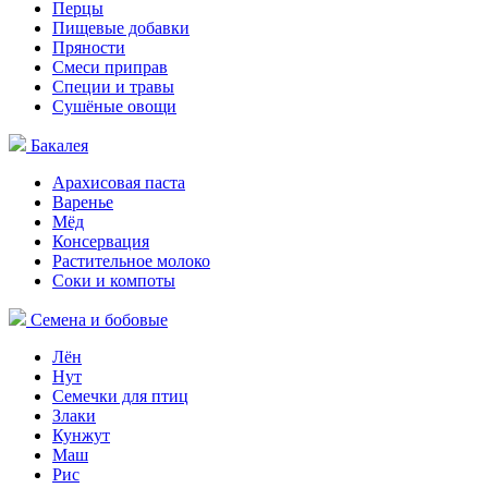
Перцы
Пищевые добавки
Пряности
Смеси приправ
Специи и травы
Сушёные овощи
Бакалея
Арахисовая паста
Варенье
Мёд
Консервация
Растительное молоко
Соки и компоты
Семена и бобовые
Лён
Нут
Семечки для птиц
Злаки
Кунжут
Маш
Рис