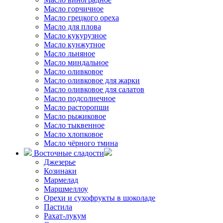
Масло горчичное
Масло грецкого ореха
Масло для плова
Масло кукурузное
Масло кунжутное
Масло льняное
Масло миндальное
Масло оливковое
Масло оливковое для жарки
Масло оливковое для салатов
Масло подсолнечное
Масло расторопши
Масло рыжиковое
Масло тыквенное
Масло хлопковое
Масло чёрного тмина
Восточные сладости
Джезерье
Козинаки
Мармелад
Маршмеллоу
Орехи и сухофрукты в шоколаде
Пастила
Рахат-лукум