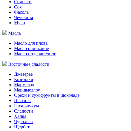
Семечки
Соя
Фасоль
Чечевица
Мука
Масла
Масло для плова
Масло оливковое
Масло подсолнечное
Восточные сладости
Джезерье
Козинаки
Мармелад
Маршмеллоу
Орехи и сухофрукты в шоколаде
Пастила
Рахат-лукум
Сладости
Халва
Чурчхела
Щербет