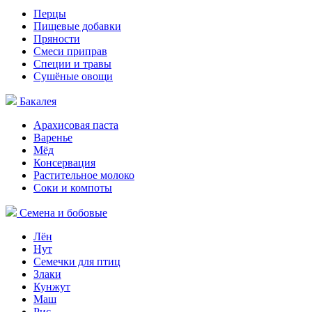
Перцы
Пищевые добавки
Пряности
Смеси приправ
Специи и травы
Сушёные овощи
Бакалея
Арахисовая паста
Варенье
Мёд
Консервация
Растительное молоко
Соки и компоты
Семена и бобовые
Лён
Нут
Семечки для птиц
Злаки
Кунжут
Маш
Рис