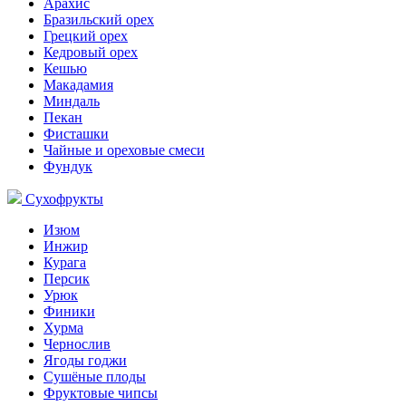
Арахис
Бразильский орех
Грецкий орех
Кедровый орех
Кешью
Макадамия
Миндаль
Пекан
Фисташки
Чайные и ореховые смеси
Фундук
Сухофрукты
Изюм
Инжир
Курага
Персик
Урюк
Финики
Хурма
Чернослив
Ягоды годжи
Сушёные плоды
Фруктовые чипсы