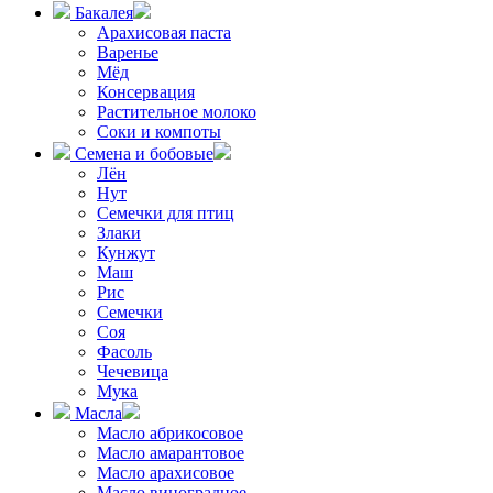
Бакалея
Арахисовая паста
Варенье
Мёд
Консервация
Растительное молоко
Соки и компоты
Семена и бобовые
Лён
Нут
Семечки для птиц
Злаки
Кунжут
Маш
Рис
Семечки
Соя
Фасоль
Чечевица
Мука
Масла
Масло абрикосовое
Масло амарантовое
Масло арахисовое
Масло виноградное