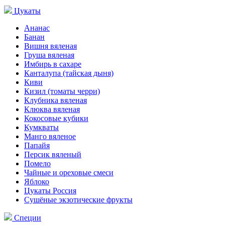
Цукаты
Ананас
Банан
Вишня вяленая
Груша вяленая
Имбирь в сахаре
Канталупа (тайская дыня)
Киви
Кизил (томаты черри)
Клубника вяленая
Клюква вяленая
Кокосовые кубики
Кумкваты
Манго вяленое
Папайя
Персик вяленый
Помело
Чайные и ореховые смеси
Яблоко
Цукаты Россия
Сушёные экзотические фрукты
Специи