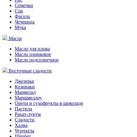
Семечки
Соя
Фасоль
Чечевица
Мука
Масла
Масло для плова
Масло оливковое
Масло подсолнечное
Восточные сладости
Джезерье
Козинаки
Мармелад
Маршмеллоу
Орехи и сухофрукты в шоколаде
Пастила
Рахат-лукум
Сладости
Халва
Чурчхела
Щербет