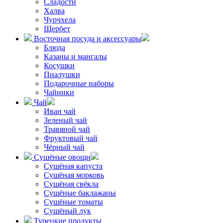
Сладости
Халва
Чурчхела
Щербет
Восточная посуда и аксессуары
Блюда
Казаны и мангалы
Косушки
Пиалушки
Подарочные наборы
Чайники
Чай
Иван чай
Зеленый чай
Травяной чай
Фруктовый чай
Чёрный чай
Сушёные овощи
Сушёная капуста
Сушёная морковь
Сушёная свёкла
Сушёные баклажаны
Сушёные томаты
Сушёный лук
Турецкие продукты