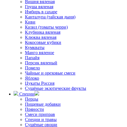
Вишня вяленая
Груша вяленая
Имбирь в сахаре
Канталупа (тайская дыня)
Киви
Кизил (томаты черри)
Клубника вяленая
Клюква вяленая
Кокосовые кубики
Кумкваты
Манго вяленое
Папайя
Персик вяленый
Помело
Чайные и ореховые смеси
Яблоко
Цукаты Россия
Сушёные экзотические фрукты
Специи
Перцы
Пищевые добавки
Пряности
Смеси приправ
Специи и травы
Сушёные овощи