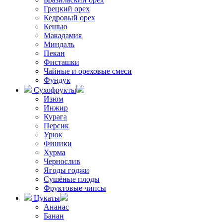
Грецкий орех
Кедровый орех
Кешью
Макадамия
Миндаль
Пекан
Фисташки
Чайные и ореховые смеси
Фундук
Сухофрукты
Изюм
Инжир
Курага
Персик
Урюк
Финики
Хурма
Чернослив
Ягоды годжи
Сушёные плоды
Фруктовые чипсы
Цукаты
Ананас
Банан