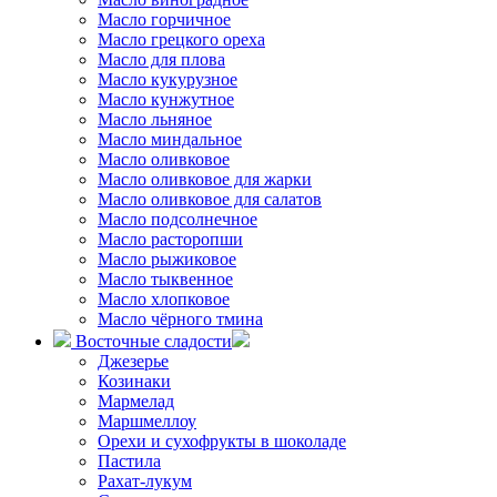
Масло горчичное
Масло грецкого ореха
Масло для плова
Масло кукурузное
Масло кунжутное
Масло льняное
Масло миндальное
Масло оливковое
Масло оливковое для жарки
Масло оливковое для салатов
Масло подсолнечное
Масло расторопши
Масло рыжиковое
Масло тыквенное
Масло хлопковое
Масло чёрного тмина
Восточные сладости
Джезерье
Козинаки
Мармелад
Маршмеллоу
Орехи и сухофрукты в шоколаде
Пастила
Рахат-лукум