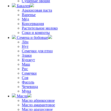
Сушёные овощи
Бакалея
Арахисовая паста
Варенье
Мёд
Консервация
Растительное молоко
Соки и компоты
Семена и бобовые
Лён
Нут
Семечки для птиц
Злаки
Кунжут
Маш
Рис
Семечки
Соя
Фасоль
Чечевица
Мука
Масла
Масло абрикосовое
Масло амарантовое
Масло арахисовое