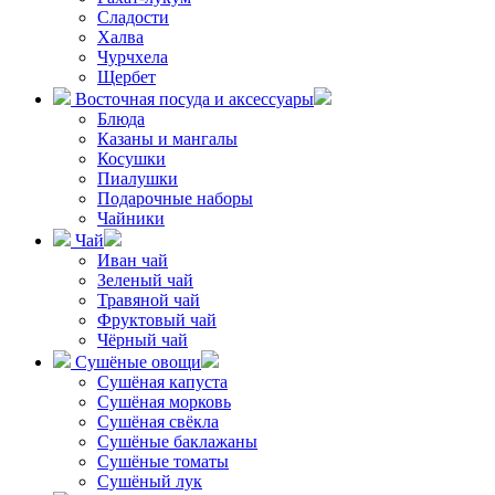
Сладости
Халва
Чурчхела
Щербет
Восточная посуда и аксессуары
Блюда
Казаны и мангалы
Косушки
Пиалушки
Подарочные наборы
Чайники
Чай
Иван чай
Зеленый чай
Травяной чай
Фруктовый чай
Чёрный чай
Сушёные овощи
Сушёная капуста
Сушёная морковь
Сушёная свёкла
Сушёные баклажаны
Сушёные томаты
Сушёный лук