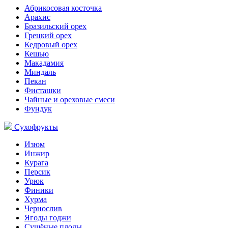
Абрикосовая косточка
Арахис
Бразильский орех
Грецкий орех
Кедровый орех
Кешью
Макадамия
Миндаль
Пекан
Фисташки
Чайные и ореховые смеси
Фундук
Сухофрукты
Изюм
Инжир
Курага
Персик
Урюк
Финики
Хурма
Чернослив
Ягоды годжи
Сушёные плоды