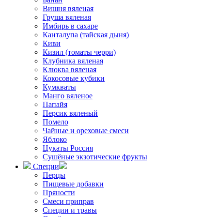
Вишня вяленая
Груша вяленая
Имбирь в сахаре
Канталупа (тайская дыня)
Киви
Кизил (томаты черри)
Клубника вяленая
Клюква вяленая
Кокосовые кубики
Кумкваты
Манго вяленое
Папайя
Персик вяленый
Помело
Чайные и ореховые смеси
Яблоко
Цукаты Россия
Сушёные экзотические фрукты
Специи
Перцы
Пищевые добавки
Пряности
Смеси приправ
Специи и травы