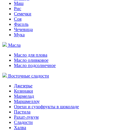
Маш
Рис
Семечки
Соя
Фасоль
Чечевица
Мука
Масла
Масло для плова
Масло оливковое
Масло подсолнечное
Восточные сладости
Джезерье
Козинаки
Мармелад
Маршмеллоу
Орехи и сухофрукты в шоколаде
Пастила
Рахат-лукум
Сладости
Халва