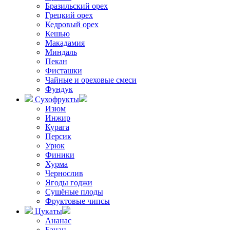
Бразильский орех
Грецкий орех
Кедровый орех
Кешью
Макадамия
Миндаль
Пекан
Фисташки
Чайные и ореховые смеси
Фундук
Сухофрукты
Изюм
Инжир
Курага
Персик
Урюк
Финики
Хурма
Чернослив
Ягоды годжи
Сушёные плоды
Фруктовые чипсы
Цукаты
Ананас
Банан