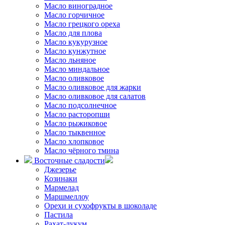
Масло виноградное
Масло горчичное
Масло грецкого ореха
Масло для плова
Масло кукурузное
Масло кунжутное
Масло льняное
Масло миндальное
Масло оливковое
Масло оливковое для жарки
Масло оливковое для салатов
Масло подсолнечное
Масло расторопши
Масло рыжиковое
Масло тыквенное
Масло хлопковое
Масло чёрного тмина
Восточные сладости
Джезерье
Козинаки
Мармелад
Маршмеллоу
Орехи и сухофрукты в шоколаде
Пастила
Рахат-лукум