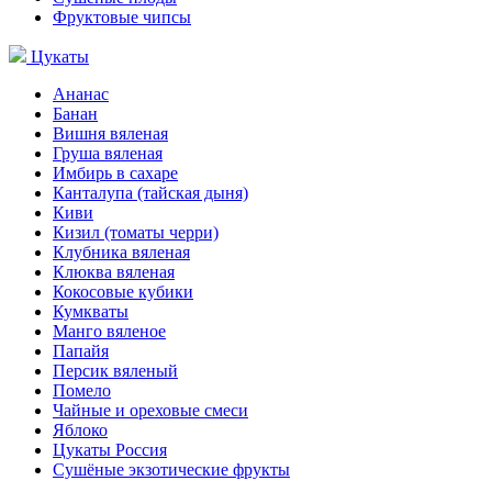
Фруктовые чипсы
Цукаты
Ананас
Банан
Вишня вяленая
Груша вяленая
Имбирь в сахаре
Канталупа (тайская дыня)
Киви
Кизил (томаты черри)
Клубника вяленая
Клюква вяленая
Кокосовые кубики
Кумкваты
Манго вяленое
Папайя
Персик вяленый
Помело
Чайные и ореховые смеси
Яблоко
Цукаты Россия
Сушёные экзотические фрукты