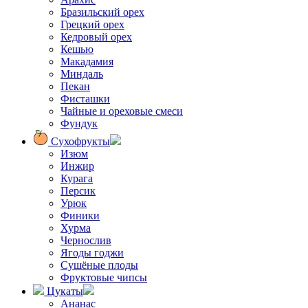
Бразильский орех
Грецкий орех
Кедровый орех
Кешью
Макадамия
Миндаль
Пекан
Фисташки
Чайные и ореховые смеси
Фундук
Сухофрукты
Изюм
Инжир
Курага
Персик
Урюк
Финики
Хурма
Чернослив
Ягоды годжи
Сушёные плоды
Фруктовые чипсы
Цукаты
Ананас