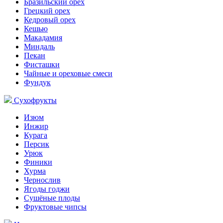
Бразильский орех
Грецкий орех
Кедровый орех
Кешью
Макадамия
Миндаль
Пекан
Фисташки
Чайные и ореховые смеси
Фундук
Сухофрукты
Изюм
Инжир
Курага
Персик
Урюк
Финики
Хурма
Чернослив
Ягоды годжи
Сушёные плоды
Фруктовые чипсы