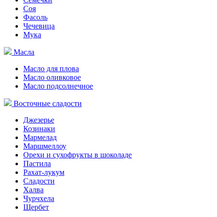
Соя
Фасоль
Чечевица
Мука
Масла
Масло для плова
Масло оливковое
Масло подсолнечное
Восточные сладости
Джезерье
Козинаки
Мармелад
Маршмеллоу
Орехи и сухофрукты в шоколаде
Пастила
Рахат-лукум
Сладости
Халва
Чурчхела
Щербет