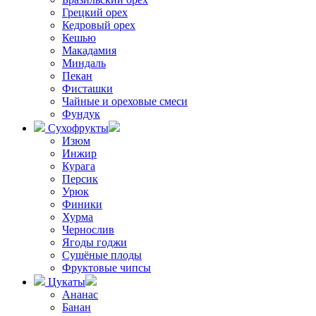
Грецкий орех
Кедровый орех
Кешью
Макадамия
Миндаль
Пекан
Фисташки
Чайные и ореховые смеси
Фундук
Сухофрукты
Изюм
Инжир
Курага
Персик
Урюк
Финики
Хурма
Чернослив
Ягоды годжи
Сушёные плоды
Фруктовые чипсы
Цукаты
Ананас
Банан