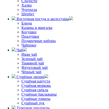
Сладости
Халва
Чурчхела
Щербет
Восточная посуда и аксессуары
Блюда
Казаны и мангалы
Косушки
Пиалушки
Подарочные наборы
Чайники
Чай
Иван чай
Зеленый чай
Травяной чай
Фруктовый чай
Чёрный чай
Сушёные овощи
Сушёная капуста
Сушёная морковь
Сушёная свёкла
Сушёные баклажаны
Сушёные томаты
Сушёный лук
Турецкие продукты