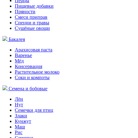
Перцы
Пищевые добавки
Пряности
Смеси приправ
Специи и травы
Сушёные овощи
Бакалея
Арахисовая паста
Варенье
Мёд
Консервация
Растительное молоко
Соки и компоты
Семена и бобовые
Лён
Нут
Семечки для птиц
Злаки
Кунжут
Маш
Рис
Семечки