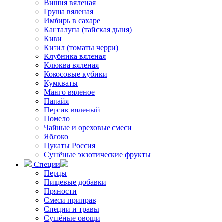
Вишня вяленая
Груша вяленая
Имбирь в сахаре
Канталупа (тайская дыня)
Киви
Кизил (томаты черри)
Клубника вяленая
Клюква вяленая
Кокосовые кубики
Кумкваты
Манго вяленое
Папайя
Персик вяленый
Помело
Чайные и ореховые смеси
Яблоко
Цукаты Россия
Сушёные экзотические фрукты
Специи
Перцы
Пищевые добавки
Пряности
Смеси приправ
Специи и травы
Сушёные овощи