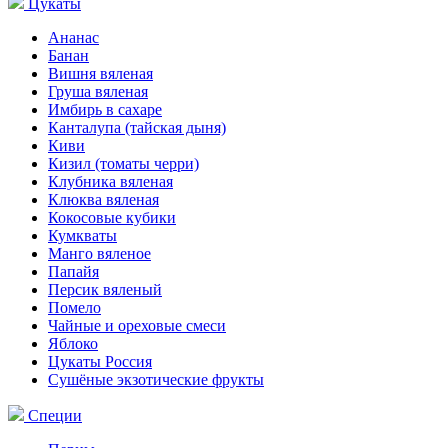
Цукаты
Ананас
Банан
Вишня вяленая
Груша вяленая
Имбирь в сахаре
Канталупа (тайская дыня)
Киви
Кизил (томаты черри)
Клубника вяленая
Клюква вяленая
Кокосовые кубики
Кумкваты
Манго вяленое
Папайя
Персик вяленый
Помело
Чайные и ореховые смеси
Яблоко
Цукаты Россия
Сушёные экзотические фрукты
Специи