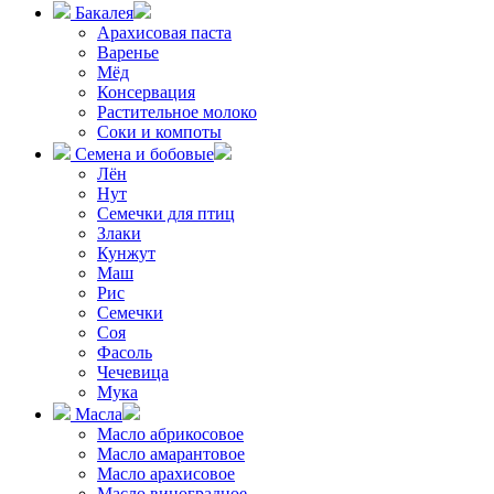
Бакалея
Арахисовая паста
Варенье
Мёд
Консервация
Растительное молоко
Соки и компоты
Семена и бобовые
Лён
Нут
Семечки для птиц
Злаки
Кунжут
Маш
Рис
Семечки
Соя
Фасоль
Чечевица
Мука
Масла
Масло абрикосовое
Масло амарантовое
Масло арахисовое
Масло виноградное