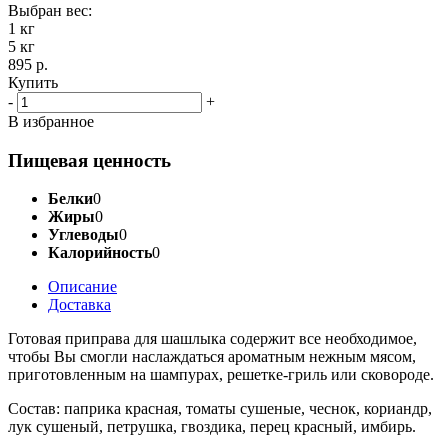
Выбран вес:
1 кг
5 кг
895 р.
Купить
-
+
В избранное
Пищевая ценность
Белки
0
Жиры
0
Углеводы
0
Калорийность
0
Описание
Доставка
Готовая приправа для шашлыка содержит все необходимое,
чтобы Вы смогли наслаждаться ароматным нежным мясом,
приготовленным на шампурах, решетке-гриль или сковороде.
Состав: паприка красная, томаты сушеные, чеснок, кориандр,
лук сушеный, петрушка, гвоздика, перец красный, имбирь.