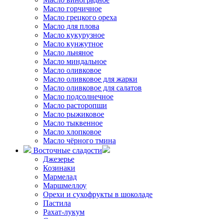
Масло горчичное
Масло грецкого ореха
Масло для плова
Масло кукурузное
Масло кунжутное
Масло льняное
Масло миндальное
Масло оливковое
Масло оливковое для жарки
Масло оливковое для салатов
Масло подсолнечное
Масло расторопши
Масло рыжиковое
Масло тыквенное
Масло хлопковое
Масло чёрного тмина
Восточные сладости
Джезерье
Козинаки
Мармелад
Маршмеллоу
Орехи и сухофрукты в шоколаде
Пастила
Рахат-лукум