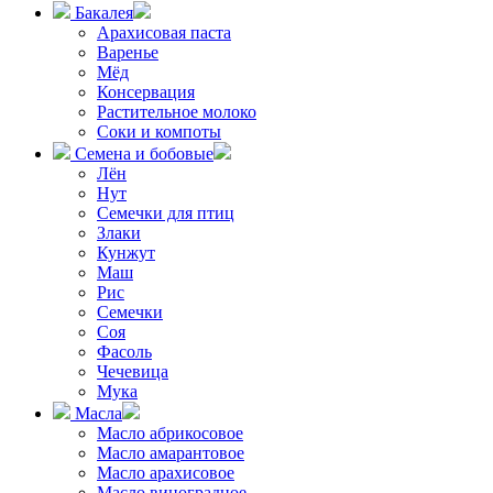
Бакалея
Арахисовая паста
Варенье
Мёд
Консервация
Растительное молоко
Соки и компоты
Семена и бобовые
Лён
Нут
Семечки для птиц
Злаки
Кунжут
Маш
Рис
Семечки
Соя
Фасоль
Чечевица
Мука
Масла
Масло абрикосовое
Масло амарантовое
Масло арахисовое
Масло виноградное