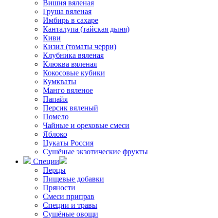
Вишня вяленая
Груша вяленая
Имбирь в сахаре
Канталупа (тайская дыня)
Киви
Кизил (томаты черри)
Клубника вяленая
Клюква вяленая
Кокосовые кубики
Кумкваты
Манго вяленое
Папайя
Персик вяленый
Помело
Чайные и ореховые смеси
Яблоко
Цукаты Россия
Сушёные экзотические фрукты
Специи
Перцы
Пищевые добавки
Пряности
Смеси приправ
Специи и травы
Сушёные овощи