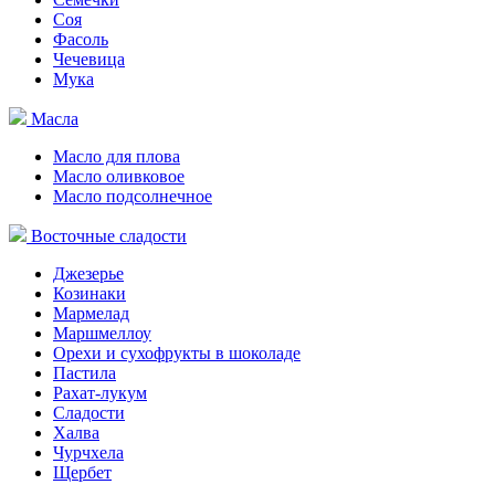
Соя
Фасоль
Чечевица
Мука
Масла
Масло для плова
Масло оливковое
Масло подсолнечное
Восточные сладости
Джезерье
Козинаки
Мармелад
Маршмеллоу
Орехи и сухофрукты в шоколаде
Пастила
Рахат-лукум
Сладости
Халва
Чурчхела
Щербет