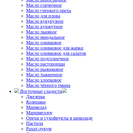
Масло горчичное
Масло грецкого ореха
Масло для плова
Масло кукурузное
Масло кунжутное
Масло льняное
Масло миндальное
Масло оливковое
Масло оливковое для жарки
Масло оливковое для салатов
Масло подсолнечное
Масло расторопши
Масло рыжиковое
Масло тыквенное
Масло хлопковое
Масло чёрного тмина
Восточные сладости
Джезерье
Козинаки
Мармелад
Маршмеллоу
Орехи и сухофрукты в шоколаде
Пастила
Рахат-лукум