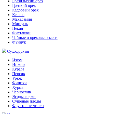
Бразильский орех
Грецкий орех
Кедровый орех
Кешью
Макадамия
Миндаль
Пекан
Фисташки
Чайные и ореховые смеси
Фундук
Сухофрукты
Изюм
Инжир
Курага
Персик
Урюк
Финики
Хурма
Чернослив
Ягоды годжи
Сушёные плоды
Фруктовые чипсы