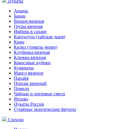
Цукаты
Ананас
Банан
Вишня вяленая
Груша вяленая
Имбирь в сахаре
Канталупа (тайская дыня)
Киви
Кизил (томаты черри)
Клубника вяленая
Клюква вяленая
Кокосовые кубики
Кумкваты
Манго вяленое
Папайя
Персик вяленый
Помело
Чайные и ореховые смеси
Яблоко
Цукаты Россия
Сушёные экзотические фрукты
Специи