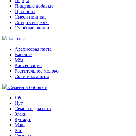
Перцы
Пищевые добавки
Пряности
Смеси приправ
Специи и травы
Сушёные овощи
Бакалея
Арахисовая паста
Варенье
Мёд
Консервация
Растительное молоко
Соки и компоты
Семена и бобовые
Лён
Нут
Семечки для птиц
Злаки
Кунжут
Маш
Рис
Семечки