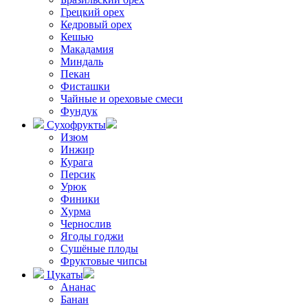
Грецкий орех
Кедровый орех
Кешью
Макадамия
Миндаль
Пекан
Фисташки
Чайные и ореховые смеси
Фундук
Сухофрукты
Изюм
Инжир
Курага
Персик
Урюк
Финики
Хурма
Чернослив
Ягоды годжи
Сушёные плоды
Фруктовые чипсы
Цукаты
Ананас
Банан