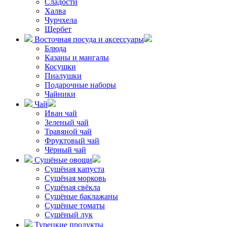
Сладости
Халва
Чурчхела
Щербет
Восточная посуда и аксессуары
Блюда
Казаны и мангалы
Косушки
Пиалушки
Подарочные наборы
Чайники
Чай
Иван чай
Зеленый чай
Травяной чай
Фруктовый чай
Чёрный чай
Сушёные овощи
Сушёная капуста
Сушёная морковь
Сушёная свёкла
Сушёные баклажаны
Сушёные томаты
Сушёный лук
Турецкие продукты