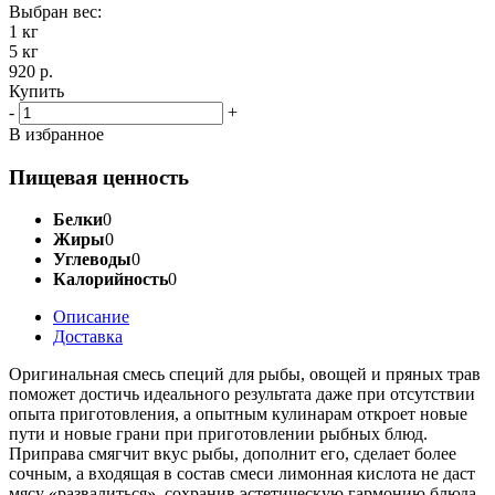
Выбран вес:
1 кг
5 кг
920 р.
Купить
-
+
В избранное
Пищевая ценность
Белки
0
Жиры
0
Углеводы
0
Калорийность
0
Описание
Доставка
Оригинальная смесь специй для рыбы, овощей и пряных трав
поможет достичь идеального результата даже при отсутствии
опыта приготовления, а опытным кулинарам откроет новые
пути и новые грани при приготовлении рыбных блюд.
Приправа смягчит вкус рыбы, дополнит его, сделает более
сочным, а входящая в состав смеси лимонная кислота не даст
мясу «развалиться», сохранив эстетическую гармонию блюда.