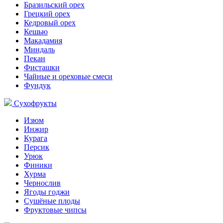
Бразильский орех
Грецкий орех
Кедровый орех
Кешью
Макадамия
Миндаль
Пекан
Фисташки
Чайные и ореховые смеси
Фундук
Сухофрукты
Изюм
Инжир
Курага
Персик
Урюк
Финики
Хурма
Чернослив
Ягоды годжи
Сушёные плоды
Фруктовые чипсы