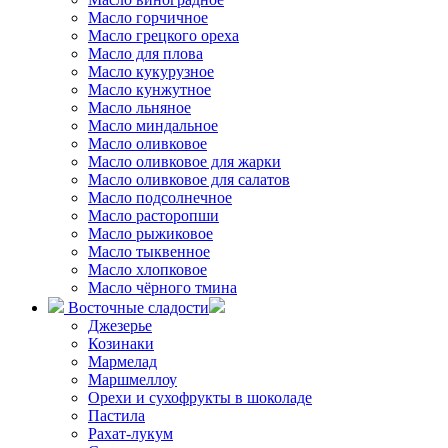
Масло горчичное
Масло грецкого ореха
Масло для плова
Масло кукурузное
Масло кунжутное
Масло льняное
Масло миндальное
Масло оливковое
Масло оливковое для жарки
Масло оливковое для салатов
Масло подсолнечное
Масло расторопши
Масло рыжиковое
Масло тыквенное
Масло хлопковое
Масло чёрного тмина
Восточные сладости
Джезерье
Козинаки
Мармелад
Маршмеллоу
Орехи и сухофрукты в шоколаде
Пастила
Рахат-лукум