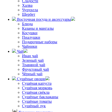
Сладости
Халва
Чурчхела
Щербет
Восточная посуда и аксессуары
Блюда
Казаны и мангалы
Косушки
Пиалушки
Подарочные наборы
Чайники
Чай
Иван чай
Зеленый чай
Травяной чай
Фруктовый чай
Чёрный чай
Сушёные овощи
Сушёная капуста
Сушёная морковь
Сушёная свёкла
Сушёные баклажаны
Сушёные томаты
Сушёный лук