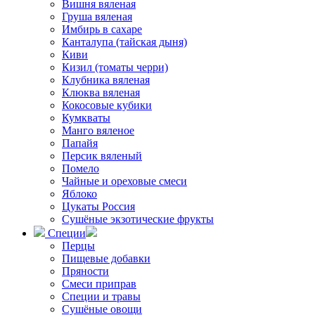
Вишня вяленая
Груша вяленая
Имбирь в сахаре
Канталупа (тайская дыня)
Киви
Кизил (томаты черри)
Клубника вяленая
Клюква вяленая
Кокосовые кубики
Кумкваты
Манго вяленое
Папайя
Персик вяленый
Помело
Чайные и ореховые смеси
Яблоко
Цукаты Россия
Сушёные экзотические фрукты
Специи
Перцы
Пищевые добавки
Пряности
Смеси приправ
Специи и травы
Сушёные овощи