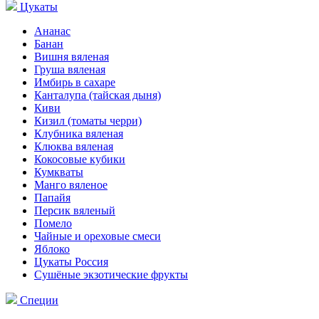
Цукаты
Ананас
Банан
Вишня вяленая
Груша вяленая
Имбирь в сахаре
Канталупа (тайская дыня)
Киви
Кизил (томаты черри)
Клубника вяленая
Клюква вяленая
Кокосовые кубики
Кумкваты
Манго вяленое
Папайя
Персик вяленый
Помело
Чайные и ореховые смеси
Яблоко
Цукаты Россия
Сушёные экзотические фрукты
Специи