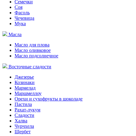
Семечки
Соя
Фасоль
Чечевица
Мука
Масла
Масло для плова
Масло оливковое
Масло подсолнечное
Восточные сладости
Джезерье
Козинаки
Мармелад
Маршмеллоу
Орехи и сухофрукты в шоколаде
Пастила
Рахат-лукум
Сладости
Халва
Чурчхела
Щербет