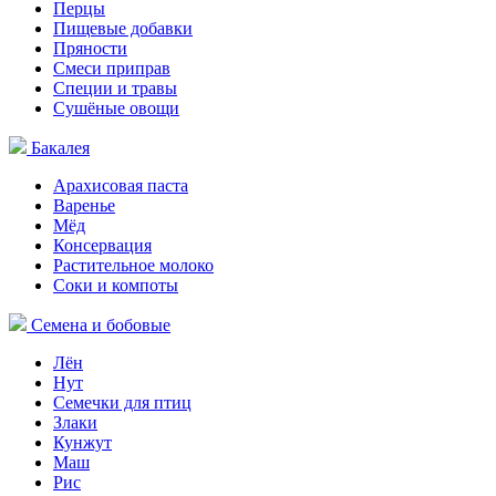
Перцы
Пищевые добавки
Пряности
Смеси приправ
Специи и травы
Сушёные овощи
Бакалея
Арахисовая паста
Варенье
Мёд
Консервация
Растительное молоко
Соки и компоты
Семена и бобовые
Лён
Нут
Семечки для птиц
Злаки
Кунжут
Маш
Рис