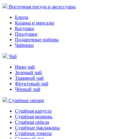
Восточная посуда и аксессуары
Блюда
Казаны и мангалы
Косушки
Пиалушки
Подарочные наборы
Чайники
Чай
Иван чай
Зеленый чай
Травяной чай
Фруктовый чай
Чёрный чай
Сушёные овощи
Сушёная капуста
Сушёная морковь
Сушёная свёкла
Сушёные баклажаны
Сушёные томаты
Сушёный лук