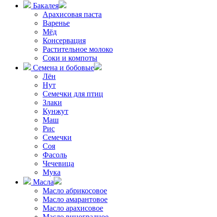
Бакалея
Арахисовая паста
Варенье
Мёд
Консервация
Растительное молоко
Соки и компоты
Семена и бобовые
Лён
Нут
Семечки для птиц
Злаки
Кунжут
Маш
Рис
Семечки
Соя
Фасоль
Чечевица
Мука
Масла
Масло абрикосовое
Масло амарантовое
Масло арахисовое
Масло виноградное