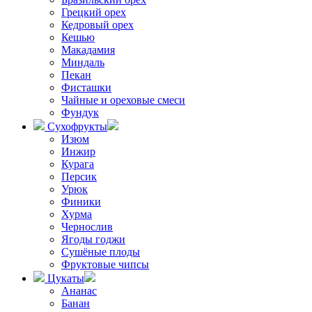
Грецкий орех
Кедровый орех
Кешью
Макадамия
Миндаль
Пекан
Фисташки
Чайные и ореховые смеси
Фундук
Сухофрукты
Изюм
Инжир
Курага
Персик
Урюк
Финики
Хурма
Чернослив
Ягоды годжи
Сушёные плоды
Фруктовые чипсы
Цукаты
Ананас
Банан