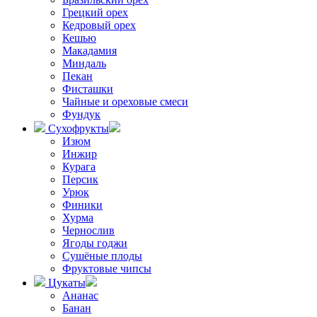
Грецкий орех
Кедровый орех
Кешью
Макадамия
Миндаль
Пекан
Фисташки
Чайные и ореховые смеси
Фундук
Сухофрукты
Изюм
Инжир
Курага
Персик
Урюк
Финики
Хурма
Чернослив
Ягоды годжи
Сушёные плоды
Фруктовые чипсы
Цукаты
Ананас
Банан