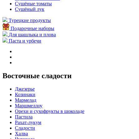
Сушёные томаты
Сушёный лук
Турецкие продукты
Подарочные наборы
Для шашлыка и плова
Паста и урбечи
Восточные сладости
Джезерье
Козинаки
Мармелад
Маршмеллоу
Орехи и сухофрукты в шоколаде
Пастила
Рахат-лукум
Сладости
Халва