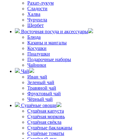
Рахат-лукум
Сладости
Халва
Чурчхела
Щербет
Восточная посуда и аксессуары
Блюда
Казаны и мангалы
Косушки
Пиалушки
Подарочные наборы
Чайники
Чай
Иван чай
Зеленый чай
Травяной чай
Фруктовый чай
Чёрный чай
Сушёные овощи
Сушёная капуста
Сушёная морковь
Сушёная свёкла
Сушёные баклажаны
Сушёные томаты
Сушёный лук