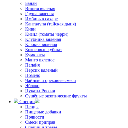
Банан
Вишня вяленая
Груша вяленая
Имбирь в сахаре
Канталупа (тайская дыня)
Киви
Кизил (томаты черри)
Клубника вяленая
Клюква вяленая
Кокосовые кубики
Кумкваты
Манго вяленое
Папайя
Персик вяленый
Помело
Чайные и ореховые смеси
Яблоко
Цукаты Россия
Сушёные экзотические фрукты
Специи
Перцы
Пищевые добавки
Пряности
Смеси приправ
Специи и травы