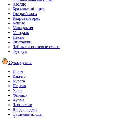
Арахис
Бразильский орех
Грецкий орех
Кедровый орех
Кешью
Макадамия
Миндаль
Пекан
Фисташки
Чайные и ореховые смеси
Фундук
Сухофрукты
Изюм
Инжир
Курага
Персик
Урюк
Финики
Хурма
Чернослив
Ягоды годжи
Сушёные плоды