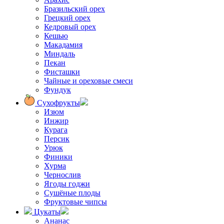
Бразильский орех
Грецкий орех
Кедровый орех
Кешью
Макадамия
Миндаль
Пекан
Фисташки
Чайные и ореховые смеси
Фундук
Сухофрукты
Изюм
Инжир
Курага
Персик
Урюк
Финики
Хурма
Чернослив
Ягоды годжи
Сушёные плоды
Фруктовые чипсы
Цукаты
Ананас