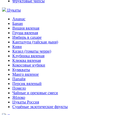
Фруктовые чипсы
Цукаты
Ананас
Банан
Вишня вяленая
Груша вяленая
Имбирь в сахаре
Канталупа (тайская дыня)
Киви
Кизил (томаты черри)
Клубника вяленая
Клюква вяленая
Кокосовые кубики
Кумкваты
Манго вяленое
Папайя
Персик вяленый
Помело
Чайные и ореховые смеси
Яблоко
Цукаты Россия
Сушёные экзотические фрукты