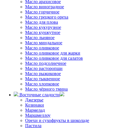
Масло арахисовое
Масло виноградное
Масло горчичное
Масло грецкого ореха
Масло для плова
Масло кукурузное
Масло кунжутное
Масло льняное
Масло миндальное
Масло оливковое
Масло оливковое для жарки
Масло оливковое для салатов
Масло подсолнечное
Масло расторопши
Масло рыжиковое
Масло тыквенное
Масло хлопковое
Масло чёрного тмина
Восточные сладости
Джезерье
Козинаки
Мармелад
Маршмеллоу
Орехи и сухофрукты в шоколаде
Пастила