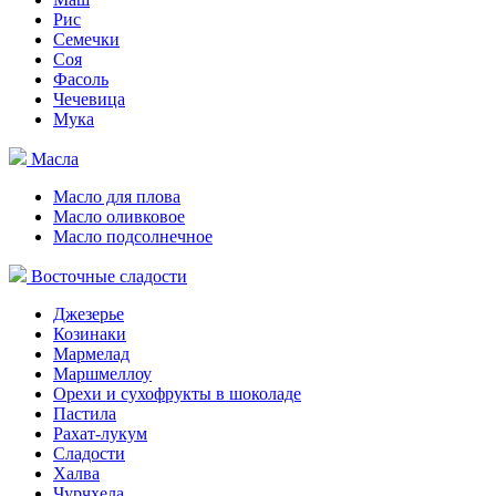
Рис
Семечки
Соя
Фасоль
Чечевица
Мука
Масла
Масло для плова
Масло оливковое
Масло подсолнечное
Восточные сладости
Джезерье
Козинаки
Мармелад
Маршмеллоу
Орехи и сухофрукты в шоколаде
Пастила
Рахат-лукум
Сладости
Халва
Чурчхела