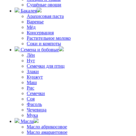
Сушёные овощи
Бакалея
Арахисовая паста
Варенье
Мёд
Консервация
Растительное молоко
Соки и компоты
Семена и бобовые
Лён
Нут
Семечки для птиц
Злаки
Кунжут
Маш
Рис
Семечки
Соя
Фасоль
Чечевица
Мука
Масла
Масло абрикосовое
Масло амарантовое