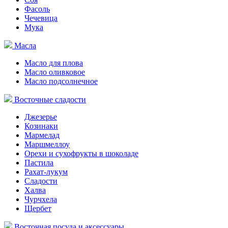
Фасоль
Чечевица
Мука
Масла
Масло для плова
Масло оливковое
Масло подсолнечное
Восточные сладости
Джезерье
Козинаки
Мармелад
Маршмеллоу
Орехи и сухофрукты в шоколаде
Пастила
Рахат-лукум
Сладости
Халва
Чурчхела
Щербет
Восточная посуда и аксессуары