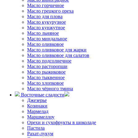
Масло горчичное
Масло грецкого ореха
Масло для плова
Масло кукурузное
Масло кунжутное
Масло льняное
Масло миндальное
Масло оливковое
Масло оливковое для жарки
Масло оливковое для салатов
Масло подсолнечное
Масло расторопши
Масло рыжиковое
Масло тыквенное
Масло хлопковое
Масло чёрного тмина
Восточные сладости
Джезерье
Козинаки
Мармелад
Маршмеллоу
Орехи и сухофрукты в шоколаде
Пастила
Рахат-лукум