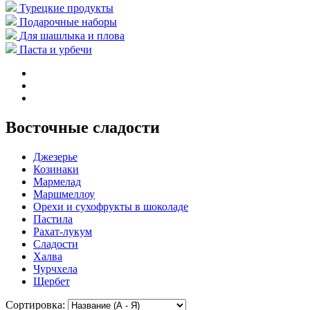
Турецкие продукты
Подарочные наборы
Для шашлыка и плова
Паста и урбечи
Восточные сладости
Джезерье
Козинаки
Мармелад
Маршмеллоу
Орехи и сухофрукты в шоколаде
Пастила
Рахат-лукум
Сладости
Халва
Чурчхела
Щербет
Сортировка: