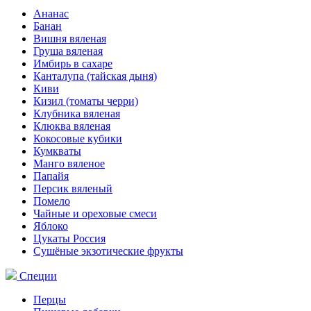
Ананас
Банан
Вишня вяленая
Груша вяленая
Имбирь в сахаре
Канталупа (тайская дыня)
Киви
Кизил (томаты черри)
Клубника вяленая
Клюква вяленая
Кокосовые кубики
Кумкваты
Манго вяленое
Папайя
Персик вяленый
Помело
Чайные и ореховые смеси
Яблоко
Цукаты Россия
Сушёные экзотические фрукты
Специи
Перцы