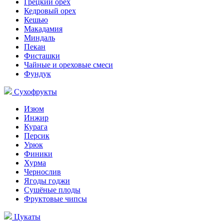
Грецкий орех
Кедровый орех
Кешью
Макадамия
Миндаль
Пекан
Фисташки
Чайные и ореховые смеси
Фундук
Сухофрукты
Изюм
Инжир
Курага
Персик
Урюк
Финики
Хурма
Чернослив
Ягоды годжи
Сушёные плоды
Фруктовые чипсы
Цукаты