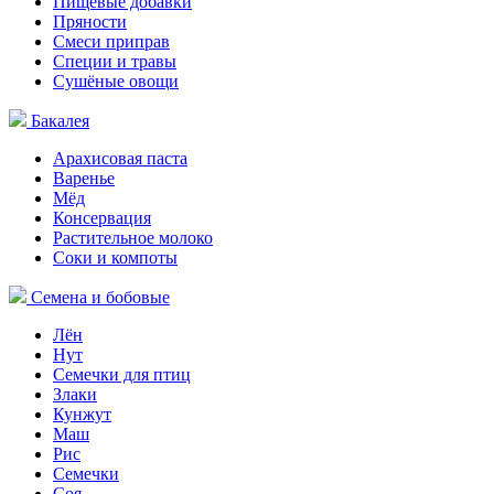
Пищевые добавки
Пряности
Смеси приправ
Специи и травы
Сушёные овощи
Бакалея
Арахисовая паста
Варенье
Мёд
Консервация
Растительное молоко
Соки и компоты
Семена и бобовые
Лён
Нут
Семечки для птиц
Злаки
Кунжут
Маш
Рис
Семечки
Соя