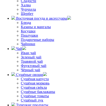
Сладости
Халва
Чурчхела
Щербет
Восточная посуда и аксессуары
Блюда
Казаны и мангалы
Косушки
Пиалушки
Подарочные наборы
Чайники
Чай
Иван чай
Зеленый чай
Травяной чай
Фруктовый чай
Чёрный чай
Сушёные овощи
Сушёная капуста
Сушёная морковь
Сушёная свёкла
Сушёные баклажаны
Сушёные томаты
Сушёный лук
Турецкие продукты