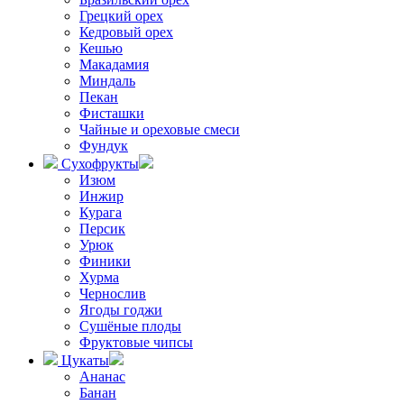
Грецкий орех
Кедровый орех
Кешью
Макадамия
Миндаль
Пекан
Фисташки
Чайные и ореховые смеси
Фундук
Сухофрукты
Изюм
Инжир
Курага
Персик
Урюк
Финики
Хурма
Чернослив
Ягоды годжи
Сушёные плоды
Фруктовые чипсы
Цукаты
Ананас
Банан