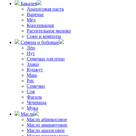
Бакалея
Арахисовая паста
Варенье
Мёд
Консервация
Растительное молоко
Соки и компоты
Семена и бобовые
Лён
Нут
Семечки для птиц
Злаки
Кунжут
Маш
Рис
Семечки
Соя
Фасоль
Чечевица
Мука
Масла
Масло абрикосовое
Масло амарантовое
Масло арахисовое
Масло виноградное