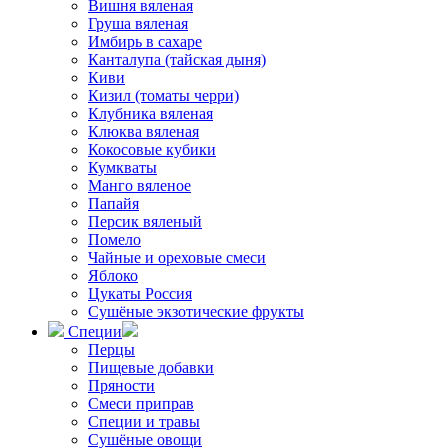
Вишня вяленая
Груша вяленая
Имбирь в сахаре
Канталупа (тайская дыня)
Киви
Кизил (томаты черри)
Клубника вяленая
Клюква вяленая
Кокосовые кубики
Кумкваты
Манго вяленое
Папайя
Персик вяленый
Помело
Чайные и ореховые смеси
Яблоко
Цукаты Россия
Сушёные экзотические фрукты
Специи
Перцы
Пищевые добавки
Пряности
Смеси приправ
Специи и травы
Сушёные овощи