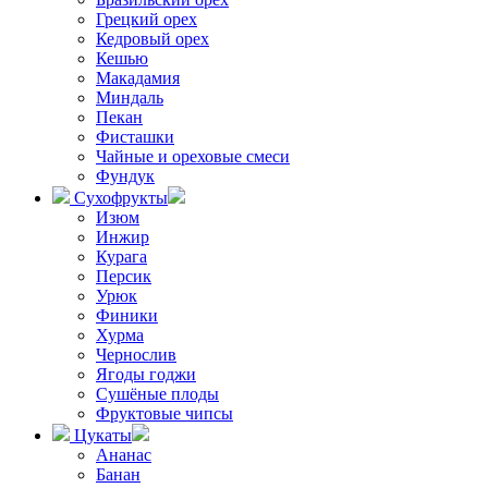
Грецкий орех
Кедровый орех
Кешью
Макадамия
Миндаль
Пекан
Фисташки
Чайные и ореховые смеси
Фундук
Сухофрукты
Изюм
Инжир
Курага
Персик
Урюк
Финики
Хурма
Чернослив
Ягоды годжи
Сушёные плоды
Фруктовые чипсы
Цукаты
Ананас
Банан