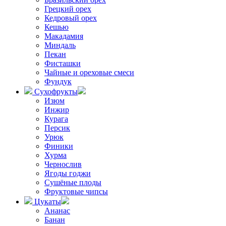
Грецкий орех
Кедровый орех
Кешью
Макадамия
Миндаль
Пекан
Фисташки
Чайные и ореховые смеси
Фундук
Сухофрукты
Изюм
Инжир
Курага
Персик
Урюк
Финики
Хурма
Чернослив
Ягоды годжи
Сушёные плоды
Фруктовые чипсы
Цукаты
Ананас
Банан