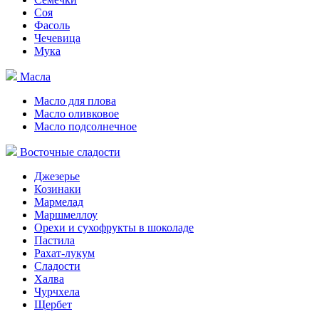
Соя
Фасоль
Чечевица
Мука
Масла
Масло для плова
Масло оливковое
Масло подсолнечное
Восточные сладости
Джезерье
Козинаки
Мармелад
Маршмеллоу
Орехи и сухофрукты в шоколаде
Пастила
Рахат-лукум
Сладости
Халва
Чурчхела
Щербет