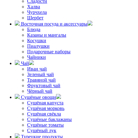
Сладости
Халва
Чурчхела
Щербет
Восточная посуда и аксессуары
Блюда
Казаны и мангалы
Косушки
Пиалушки
Подарочные наборы
Чайники
Чай
Иван чай
Зеленый чай
Травяной чай
Фруктовый чай
Чёрный чай
Сушёные овощи
Сушёная капуста
Сушёная морковь
Сушёная свёкла
Сушёные баклажаны
Сушёные томаты
Сушёный лук
Турецкие продукты