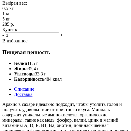
Выбран вес:
0.5 кг
1 кг
5 кг
285 р.
Купить
-
+
В избранное
Пищевая ценность
Белки
11,5 г
Жиры
35,4 г
Углеводы
33,3 г
Калорийность
484 ккал
Описание
Доставка
Арахис в сахаре идеально подходит, чтобы утолить голод и
получить удовольствие от приятного вкуса. Миндаль
содержит уникальные аминокислоты, органические
минералы, такие как медь, фосфор, калий, цинк и магний,
витамины А, D, E, B1, B2, биотин, полинасыщенная
лионолевая и фолиевая кислота, растительные жиры и прочие