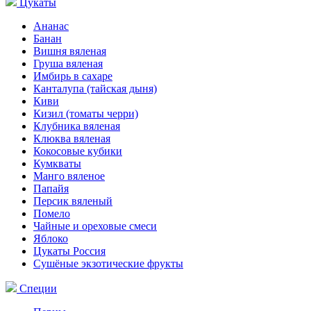
Цукаты
Ананас
Банан
Вишня вяленая
Груша вяленая
Имбирь в сахаре
Канталупа (тайская дыня)
Киви
Кизил (томаты черри)
Клубника вяленая
Клюква вяленая
Кокосовые кубики
Кумкваты
Манго вяленое
Папайя
Персик вяленый
Помело
Чайные и ореховые смеси
Яблоко
Цукаты Россия
Сушёные экзотические фрукты
Специи