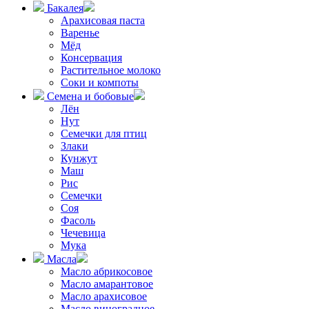
Бакалея
Арахисовая паста
Варенье
Мёд
Консервация
Растительное молоко
Соки и компоты
Семена и бобовые
Лён
Нут
Семечки для птиц
Злаки
Кунжут
Маш
Рис
Семечки
Соя
Фасоль
Чечевица
Мука
Масла
Масло абрикосовое
Масло амарантовое
Масло арахисовое
Масло виноградное