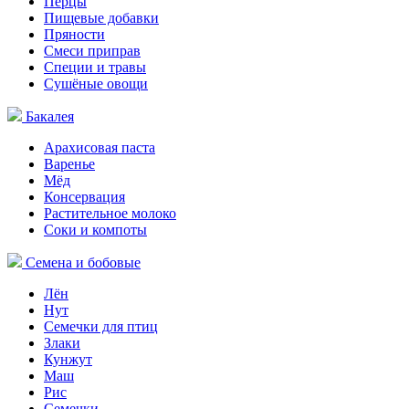
Перцы
Пищевые добавки
Пряности
Смеси приправ
Специи и травы
Сушёные овощи
Бакалея
Арахисовая паста
Варенье
Мёд
Консервация
Растительное молоко
Соки и компоты
Семена и бобовые
Лён
Нут
Семечки для птиц
Злаки
Кунжут
Маш
Рис
Семечки