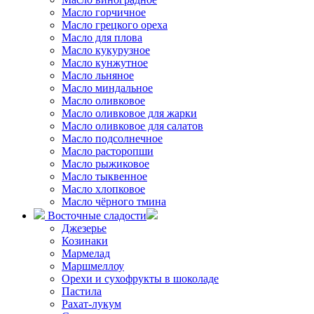
Масло горчичное
Масло грецкого ореха
Масло для плова
Масло кукурузное
Масло кунжутное
Масло льняное
Масло миндальное
Масло оливковое
Масло оливковое для жарки
Масло оливковое для салатов
Масло подсолнечное
Масло расторопши
Масло рыжиковое
Масло тыквенное
Масло хлопковое
Масло чёрного тмина
Восточные сладости
Джезерье
Козинаки
Мармелад
Маршмеллоу
Орехи и сухофрукты в шоколаде
Пастила
Рахат-лукум