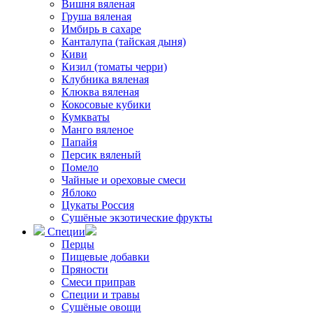
Вишня вяленая
Груша вяленая
Имбирь в сахаре
Канталупа (тайская дыня)
Киви
Кизил (томаты черри)
Клубника вяленая
Клюква вяленая
Кокосовые кубики
Кумкваты
Манго вяленое
Папайя
Персик вяленый
Помело
Чайные и ореховые смеси
Яблоко
Цукаты Россия
Сушёные экзотические фрукты
Специи
Перцы
Пищевые добавки
Пряности
Смеси приправ
Специи и травы
Сушёные овощи