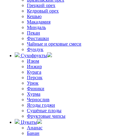
Грецкий орех
Кедровый орех
Кешью
Макадамия
Миндаль
Пекан
Фисташки
Чайные и ореховые смеси
Фундук
Сухофрукты
Изюм
Инжир
Курага
Персик
Урюк
Финики
Хурма
Чернослив
Ягоды годжи
Сушёные плоды
Фруктовые чипсы
Цукаты
Ананас
Банан