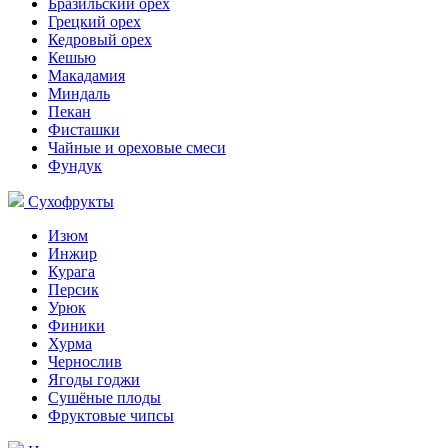
Бразильский орех
Грецкий орех
Кедровый орех
Кешью
Макадамия
Миндаль
Пекан
Фисташки
Чайные и ореховые смеси
Фундук
Сухофрукты
Изюм
Инжир
Курага
Персик
Урюк
Финики
Хурма
Чернослив
Ягоды годжи
Сушёные плоды
Фруктовые чипсы