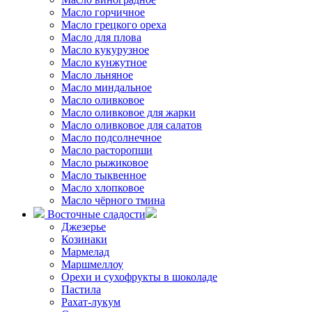
Масло горчичное
Масло грецкого ореха
Масло для плова
Масло кукурузное
Масло кунжутное
Масло льняное
Масло миндальное
Масло оливковое
Масло оливковое для жарки
Масло оливковое для салатов
Масло подсолнечное
Масло расторопши
Масло рыжиковое
Масло тыквенное
Масло хлопковое
Масло чёрного тмина
Восточные сладости
Джезерье
Козинаки
Мармелад
Маршмеллоу
Орехи и сухофрукты в шоколаде
Пастила
Рахат-лукум