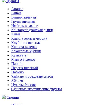
Цукаты
Ананас
Банан
Вишня вяленая
Груша вяленая
Имбирь в сахаре
Канталупа (тайская дыня)
Киви
Кизил (томаты черри)
Клубника вяленая
Клюква вяленая
Кокосовые кубики
Кумкваты
Манго вяленое
Папайя
Персик вяленый
Помело
Чайные и ореховые смеси
Яблоко
Цукаты Россия
Сушёные экзотические фрукты
Специи