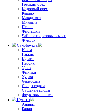
Грецкий орех
Кедровый орех
Кешью
Макадамия
Миндаль
Пекан
Фисташки
Чайные и ореховые смеси
Фундук
Сухофрукты
Изюм
Инжир
Курага
Персик
Урюк
Финики
Хурма
Чернослив
Ягоды годжи
Сушёные плоды
Фруктовые чипсы
Цукаты
Ананас
Банан