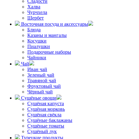
Сладости
Халва
Чурчхела
Щербет
Восточная посуда и аксессуары
Блюда
Казаны и мангалы
Косушки
Пиалушки
Подарочные наборы
Чайники
Чай
Иван чай
Зеленый чай
Травяной чай
Фруктовый чай
Чёрный чай
Сушёные овощи
Сушёная капуста
Сушёная морковь
Сушёная свёкла
Сушёные баклажаны
Сушёные томаты
Сушёный лук
Турецкие продукты