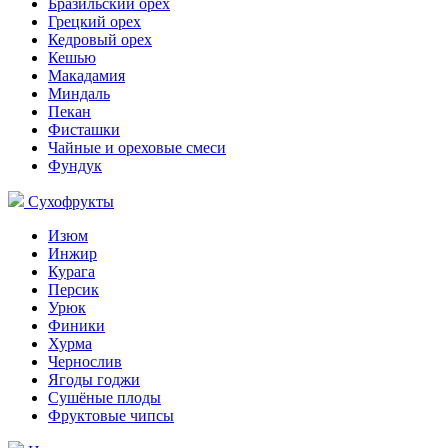
Бразильский орех
Грецкий орех
Кедровый орех
Кешью
Макадамия
Миндаль
Пекан
Фисташки
Чайные и ореховые смеси
Фундук
Сухофрукты
Изюм
Инжир
Курага
Персик
Урюк
Финики
Хурма
Чернослив
Ягоды годжи
Сушёные плоды
Фруктовые чипсы