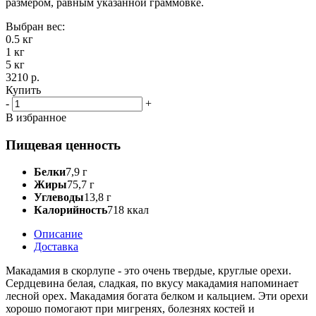
размером, равным указанной граммовке.
Выбран вес:
0.5 кг
1 кг
5 кг
3210 р.
Купить
-
+
В избранное
Пищевая ценность
Белки
7,9 г
Жиры
75,7 г
Углеводы
13,8 г
Калорийность
718 ккал
Описание
Доставка
Макадамия в скорлупе - это очень твердые, круглые орехи.
Сердцевина белая, сладкая, по вкусу макадамия напоминает
лесной орех. Макадамия богата белком и кальцием. Эти орехи
хорошо помогают при мигренях, болезнях костей и