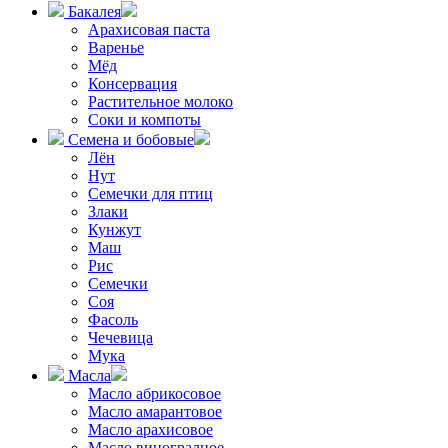
Бакалея
Арахисовая паста
Варенье
Мёд
Консервация
Растительное молоко
Соки и компоты
Семена и бобовые
Лён
Нут
Семечки для птиц
Злаки
Кунжут
Маш
Рис
Семечки
Соя
Фасоль
Чечевица
Мука
Масла
Масло абрикосовое
Масло амарантовое
Масло арахисовое
Масло виноградное