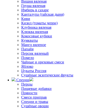
Вишня вяленая
Груша вяленая
Имбирь в сахаре
Канталупа (тайская дыня)
Киви
Кизил (томаты черри)
Клубника вяленая
Клюква вяленая
Кокосовые кубики
Кумкваты
Манго вяленое
Папайя
Персик вяленый
Помело
Чайные и ореховые смеси
Яблоко
Цукаты Россия
Сушёные экзотические фрукты
Специи
Перцы
Пищевые добавки
Пряности
Смеси приправ
Специи и травы
Сушёные овощи