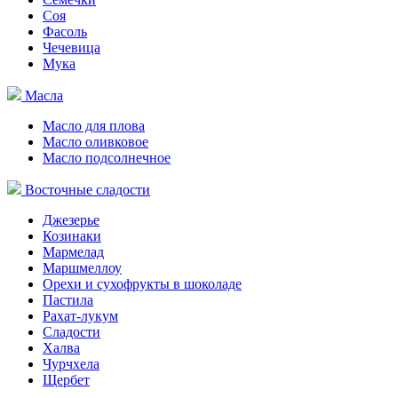
Соя
Фасоль
Чечевица
Мука
Масла
Масло для плова
Масло оливковое
Масло подсолнечное
Восточные сладости
Джезерье
Козинаки
Мармелад
Маршмеллоу
Орехи и сухофрукты в шоколаде
Пастила
Рахат-лукум
Сладости
Халва
Чурчхела
Щербет