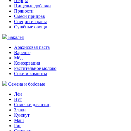
Перцы
Пищевые добавки
Пряности
Смеси приправ
Специи и травы
Сушёные овощи
Бакалея
Арахисовая паста
Варенье
Мёд
Консервация
Растительное молоко
Соки и компоты
Семена и бобовые
Лён
Нут
Семечки для птиц
Злаки
Кунжут
Маш
Рис
Семечки