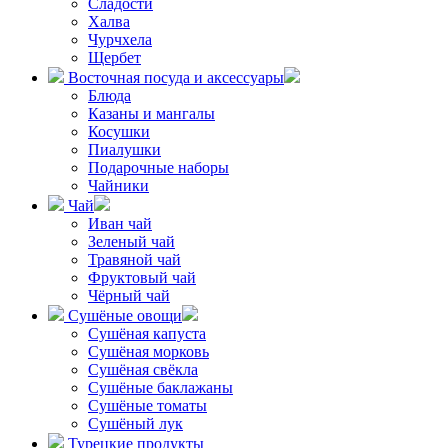
Сладости
Халва
Чурчхела
Щербет
Восточная посуда и аксессуары
Блюда
Казаны и мангалы
Косушки
Пиалушки
Подарочные наборы
Чайники
Чай
Иван чай
Зеленый чай
Травяной чай
Фруктовый чай
Чёрный чай
Сушёные овощи
Сушёная капуста
Сушёная морковь
Сушёная свёкла
Сушёные баклажаны
Сушёные томаты
Сушёный лук
Турецкие продукты