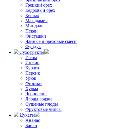
Грецкий орех
Кедровый орех
Кешью
Макадамия
Миндаль
Пекан
Фисташки
Чайные и ореховые смеси
Фундук
Сухофрукты
Изюм
Инжир
Курага
Персик
Урюк
Финики
Хурма
Чернослив
Ягоды годжи
Сушёные плоды
Фруктовые чипсы
Цукаты
Ананас
Банан