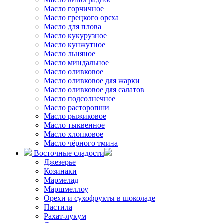
Масло горчичное
Масло грецкого ореха
Масло для плова
Масло кукурузное
Масло кунжутное
Масло льняное
Масло миндальное
Масло оливковое
Масло оливковое для жарки
Масло оливковое для салатов
Масло подсолнечное
Масло расторопши
Масло рыжиковое
Масло тыквенное
Масло хлопковое
Масло чёрного тмина
Восточные сладости
Джезерье
Козинаки
Мармелад
Маршмеллоу
Орехи и сухофрукты в шоколаде
Пастила
Рахат-лукум