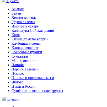
Цукаты
Ананас
Банан
Вишня вяленая
Груша вяленая
Имбирь в сахаре
Канталупа (тайская дыня)
Киви
Кизил (томаты черри)
Клубника вяленая
Клюква вяленая
Кокосовые кубики
Кумкваты
Манго вяленое
Папайя
Персик вяленый
Помело
Чайные и ореховые смеси
Яблоко
Цукаты Россия
Сушёные экзотические фрукты
Специи