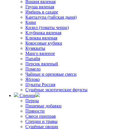
Вишня вяленая
Груша вяленая
Имбирь в сахаре
Канталупа (тайская дыня)
Киви
Кизил (томаты черри)
Клубника вяленая
Клюква вяленая
Кокосовые кубики
Кумкваты
Манго вяленое
Папайя
Персик вяленый
Помело
Чайные и ореховые смеси
Яблоко
Цукаты Россия
Сушёные экзотические фрукты
Специи
Перцы
Пищевые добавки
Пряности
Смеси приправ
Специи и травы
Сушёные овощи