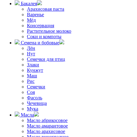
Бакалея
Арахисовая паста
Варенье
Мёд
Консервация
Растительное молоко
Соки и компоты
Семена и бобовые
Лён
Нут
Семечки для птиц
Злаки
Кунжут
Маш
Рис
Семечки
Соя
Фасоль
Чечевица
Мука
Масла
Масло абрикосовое
Масло амарантовое
Масло арахисовое
Масло виноградное