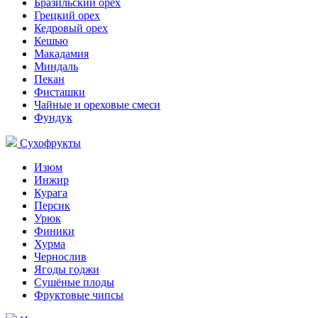
Бразильский орех
Грецкий орех
Кедровый орех
Кешью
Макадамия
Миндаль
Пекан
Фисташки
Чайные и ореховые смеси
Фундук
Сухофрукты
Изюм
Инжир
Курага
Персик
Урюк
Финики
Хурма
Чернослив
Ягоды годжи
Сушёные плоды
Фруктовые чипсы