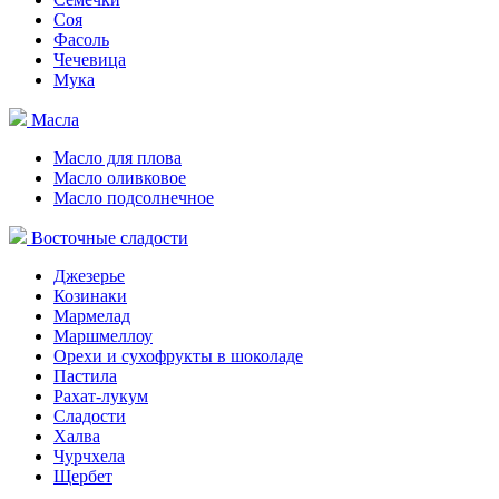
Соя
Фасоль
Чечевица
Мука
Масла
Масло для плова
Масло оливковое
Масло подсолнечное
Восточные сладости
Джезерье
Козинаки
Мармелад
Маршмеллоу
Орехи и сухофрукты в шоколаде
Пастила
Рахат-лукум
Сладости
Халва
Чурчхела
Щербет