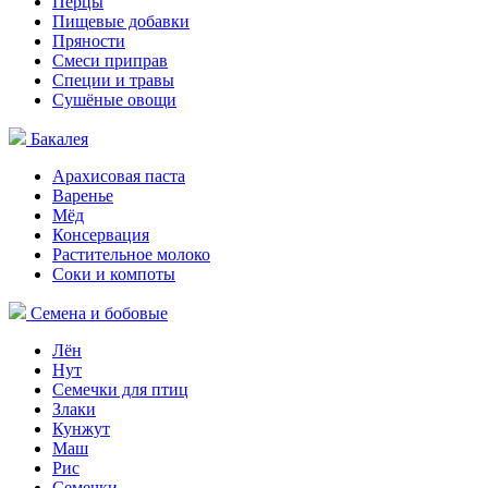
Перцы
Пищевые добавки
Пряности
Смеси приправ
Специи и травы
Сушёные овощи
Бакалея
Арахисовая паста
Варенье
Мёд
Консервация
Растительное молоко
Соки и компоты
Семена и бобовые
Лён
Нут
Семечки для птиц
Злаки
Кунжут
Маш
Рис
Семечки