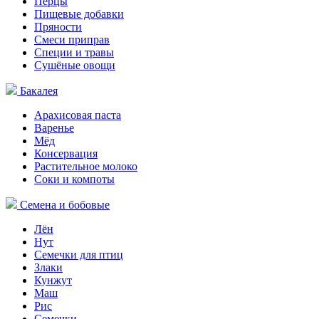
Перцы
Пищевые добавки
Пряности
Смеси приправ
Специи и травы
Сушёные овощи
Бакалея
Арахисовая паста
Варенье
Мёд
Консервация
Растительное молоко
Соки и компоты
Семена и бобовые
Лён
Нут
Семечки для птиц
Злаки
Кунжут
Маш
Рис
Семечки