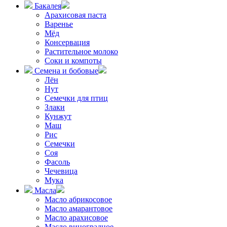
Бакалея
Арахисовая паста
Варенье
Мёд
Консервация
Растительное молоко
Соки и компоты
Семена и бобовые
Лён
Нут
Семечки для птиц
Злаки
Кунжут
Маш
Рис
Семечки
Соя
Фасоль
Чечевица
Мука
Масла
Масло абрикосовое
Масло амарантовое
Масло арахисовое
Масло виноградное