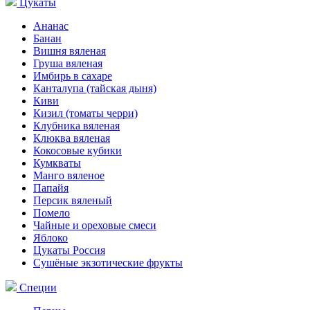
Цукаты
Ананас
Банан
Вишня вяленая
Груша вяленая
Имбирь в сахаре
Канталупа (тайская дыня)
Киви
Кизил (томаты черри)
Клубника вяленая
Клюква вяленая
Кокосовые кубики
Кумкваты
Манго вяленое
Папайя
Персик вяленый
Помело
Чайные и ореховые смеси
Яблоко
Цукаты Россия
Сушёные экзотические фрукты
Специи