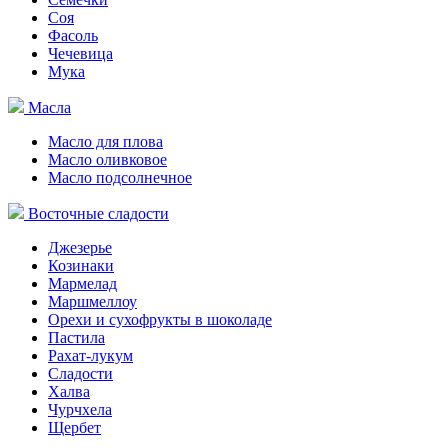
Соя
Фасоль
Чечевица
Мука
Масла
Масло для плова
Масло оливковое
Масло подсолнечное
Восточные сладости
Джезерье
Козинаки
Мармелад
Маршмеллоу
Орехи и сухофрукты в шоколаде
Пастила
Рахат-лукум
Сладости
Халва
Чурчхела
Щербет