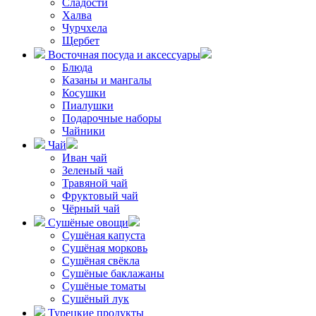
Сладости
Халва
Чурчхела
Щербет
Восточная посуда и аксессуары
Блюда
Казаны и мангалы
Косушки
Пиалушки
Подарочные наборы
Чайники
Чай
Иван чай
Зеленый чай
Травяной чай
Фруктовый чай
Чёрный чай
Сушёные овощи
Сушёная капуста
Сушёная морковь
Сушёная свёкла
Сушёные баклажаны
Сушёные томаты
Сушёный лук
Турецкие продукты