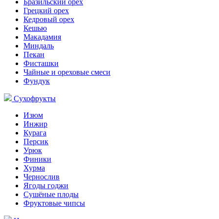
Бразильский орех
Грецкий орех
Кедровый орех
Кешью
Макадамия
Миндаль
Пекан
Фисташки
Чайные и ореховые смеси
Фундук
Сухофрукты
Изюм
Инжир
Курага
Персик
Урюк
Финики
Хурма
Чернослив
Ягоды годжи
Сушёные плоды
Фруктовые чипсы