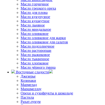
Масло горчичное
Масло грецкого ореха
Масло для плова
Масло кукурузное
Масло кунжутное
Масло льняное
Масло миндальное
Масло оливковое
Масло оливковое для жарки
Масло оливковое для салатов
Масло подсолнечное
Масло расторопши
Масло рыжиковое
Масло тыквенное
Масло хлопковое
Масло чёрного тмина
Восточные сладости
Джезерье
Козинаки
Мармелад
Маршмеллоу
Орехи и сухофрукты в шоколаде
Пастила
Рахат-лукум