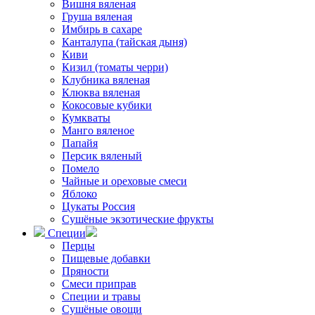
Вишня вяленая
Груша вяленая
Имбирь в сахаре
Канталупа (тайская дыня)
Киви
Кизил (томаты черри)
Клубника вяленая
Клюква вяленая
Кокосовые кубики
Кумкваты
Манго вяленое
Папайя
Персик вяленый
Помело
Чайные и ореховые смеси
Яблоко
Цукаты Россия
Сушёные экзотические фрукты
Специи
Перцы
Пищевые добавки
Пряности
Смеси приправ
Специи и травы
Сушёные овощи