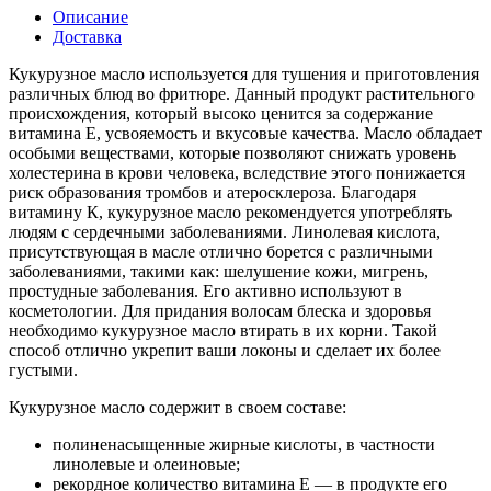
Описание
Доставка
Кукуру
зное масло используется для
тушения и приготовления
различных блюд во фритюре. Данный
продукт растительного
происхождения, который высоко ценится за содержание
витамина Е, усвояемость и вкусовые качества.
Масло обладает
особыми веществами, которые позволяют снижать уровень
холестерина в крови человека, вследствие этого понижается
риск образования тромбов и атеросклероза. Благодаря
витамину К, кукурузное масло рекомендуется употреблять
людям с сердечными заболеваниями.
Линолевая кислота,
присутствующая в масле отлично борется с различными
заболеваниями, такими как: шелушение кожи, мигрень,
простудные заболевания. Его активно используют в
косметологии. Для придания волосам блеска и здоровья
необходимо кукурузное масло втирать в их корни. Такой
способ отлично укрепит ваши локоны и сделает их более
густыми.
Кукурузное масло содержит в своем составе:
полиненасыщенные жирные кислоты, в частности
линолевые и олеиновые;
рекордное количество витамина Е — в продукте его