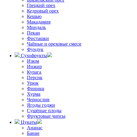
Грецкий орех
Кедровый орех
Кешью
Макадамия
Миндаль
Пекан
Фисташки
Чайные и ореховые смеси
Фундук
Сухофрукты
Изюм
Инжир
Курага
Персик
Урюк
Финики
Хурма
Чернослив
Ягоды годжи
Сушёные плоды
Фруктовые чипсы
Цукаты
Ананас
Банан