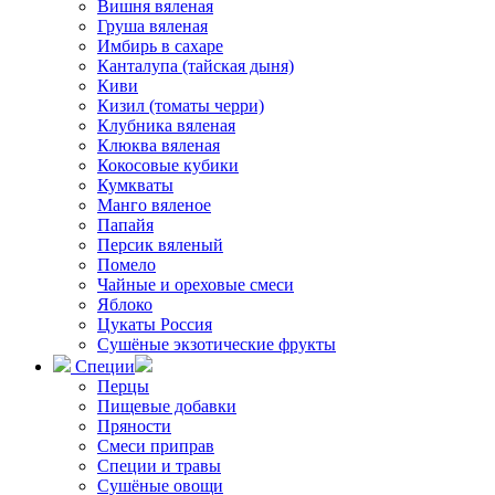
Вишня вяленая
Груша вяленая
Имбирь в сахаре
Канталупа (тайская дыня)
Киви
Кизил (томаты черри)
Клубника вяленая
Клюква вяленая
Кокосовые кубики
Кумкваты
Манго вяленое
Папайя
Персик вяленый
Помело
Чайные и ореховые смеси
Яблоко
Цукаты Россия
Сушёные экзотические фрукты
Специи
Перцы
Пищевые добавки
Пряности
Смеси приправ
Специи и травы
Сушёные овощи