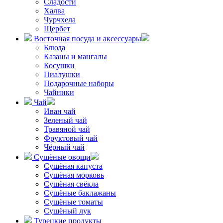
Сладости
Халва
Чурчхела
Щербет
Восточная посуда и аксессуары
Блюда
Казаны и мангалы
Косушки
Пиалушки
Подарочные наборы
Чайники
Чай
Иван чай
Зеленый чай
Травяной чай
Фруктовый чай
Чёрный чай
Сушёные овощи
Сушёная капуста
Сушёная морковь
Сушёная свёкла
Сушёные баклажаны
Сушёные томаты
Сушёный лук
Турецкие продукты