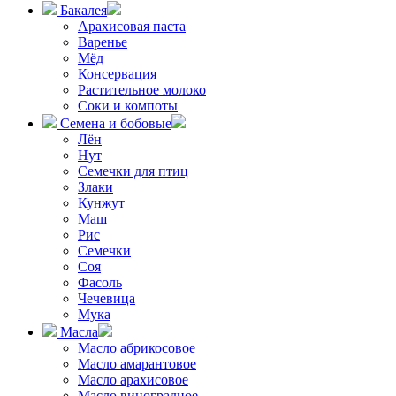
Бакалея
Арахисовая паста
Варенье
Мёд
Консервация
Растительное молоко
Соки и компоты
Семена и бобовые
Лён
Нут
Семечки для птиц
Злаки
Кунжут
Маш
Рис
Семечки
Соя
Фасоль
Чечевица
Мука
Масла
Масло абрикосовое
Масло амарантовое
Масло арахисовое
Масло виноградное