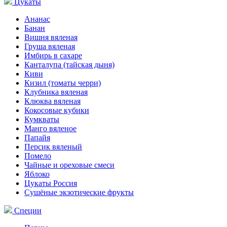
Цукаты
Ананас
Банан
Вишня вяленая
Груша вяленая
Имбирь в сахаре
Канталупа (тайская дыня)
Киви
Кизил (томаты черри)
Клубника вяленая
Клюква вяленая
Кокосовые кубики
Кумкваты
Манго вяленое
Папайя
Персик вяленый
Помело
Чайные и ореховые смеси
Яблоко
Цукаты Россия
Сушёные экзотические фрукты
Специи