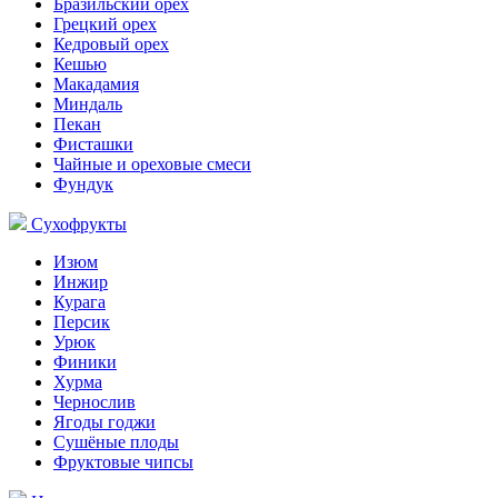
Бразильский орех
Грецкий орех
Кедровый орех
Кешью
Макадамия
Миндаль
Пекан
Фисташки
Чайные и ореховые смеси
Фундук
Сухофрукты
Изюм
Инжир
Курага
Персик
Урюк
Финики
Хурма
Чернослив
Ягоды годжи
Сушёные плоды
Фруктовые чипсы