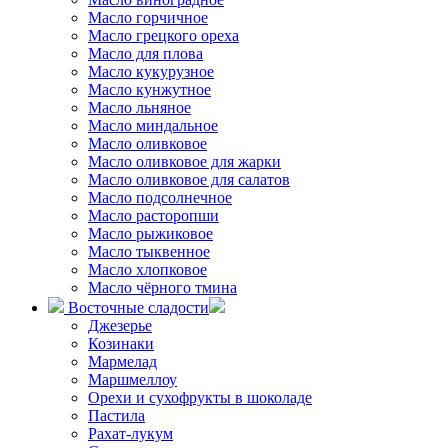
Масло горчичное
Масло грецкого ореха
Масло для плова
Масло кукурузное
Масло кунжутное
Масло льняное
Масло миндальное
Масло оливковое
Масло оливковое для жарки
Масло оливковое для салатов
Масло подсолнечное
Масло расторопши
Масло рыжиковое
Масло тыквенное
Масло хлопковое
Масло чёрного тмина
Восточные сладости
Джезерье
Козинаки
Мармелад
Маршмеллоу
Орехи и сухофрукты в шоколаде
Пастила
Рахат-лукум