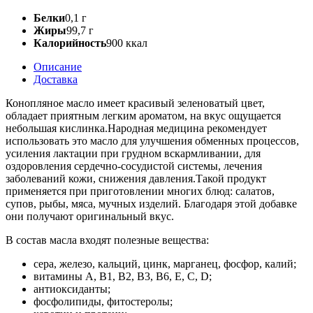
Белки
0,1 г
Жиры
99,7 г
Калорийность
900 ккал
Описание
Доставка
Конопляное масло имеет красивый зеленоватый цвет,
обладает приятным легким ароматом, на вкус ощущается
небольшая кислинка.Народная медицина рекомендует
использовать это масло для улучшения обменных процессов,
усиления лактации при грудном вскармливании, для
оздоровления сердечно-сосудистой системы, лечения
заболеваний кожи, снижения давления.Такой продукт
применяется при приготовлении многих блюд: салатов,
супов, рыбы, мяса, мучных изделий. Благодаря этой добавке
они получают оригинальный вкус.
В состав масла входят полезные вещества:
сера, железо, кальций, цинк, марганец, фосфор, калий;
витамины A, B1, B2, B3, B6, E, C, D;
антиоксиданты;
фосфолипиды, фитостеролы;