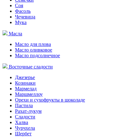
Соя
Фасоль
Чечевица
Мука
Масла
Масло для плова
Масло оливковое
Масло подсолнечное
Восточные сладости
Джезерье
Козинаки
Мармелад
Маршмеллоу
Орехи и сухофрукты в шоколаде
Пастила
Рахат-лукум
Сладости
Халва
Чурчхела
Щербет