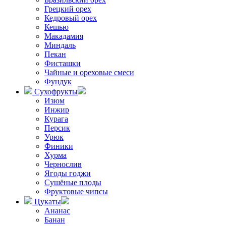
Грецкий орех
Кедровый орех
Кешью
Макадамия
Миндаль
Пекан
Фисташки
Чайные и ореховые смеси
Фундук
Сухофрукты
Изюм
Инжир
Курага
Персик
Урюк
Финики
Хурма
Чернослив
Ягоды годжи
Сушёные плоды
Фруктовые чипсы
Цукаты
Ананас
Банан