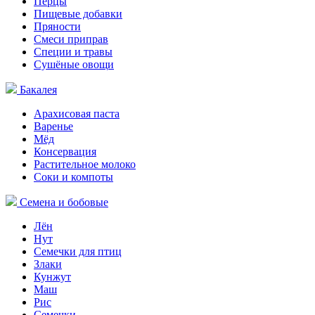
Перцы
Пищевые добавки
Пряности
Смеси приправ
Специи и травы
Сушёные овощи
Бакалея
Арахисовая паста
Варенье
Мёд
Консервация
Растительное молоко
Соки и компоты
Семена и бобовые
Лён
Нут
Семечки для птиц
Злаки
Кунжут
Маш
Рис
Семечки