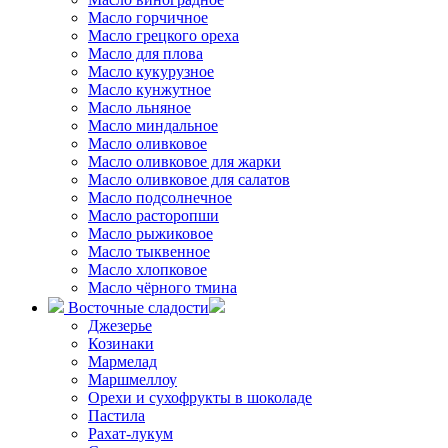
Масло горчичное
Масло грецкого ореха
Масло для плова
Масло кукурузное
Масло кунжутное
Масло льняное
Масло миндальное
Масло оливковое
Масло оливковое для жарки
Масло оливковое для салатов
Масло подсолнечное
Масло расторопши
Масло рыжиковое
Масло тыквенное
Масло хлопковое
Масло чёрного тмина
Восточные сладости
Джезерье
Козинаки
Мармелад
Маршмеллоу
Орехи и сухофрукты в шоколаде
Пастила
Рахат-лукум