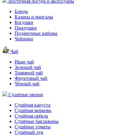
Восточная посуда и аксессуары
Блюда
Казаны и мангалы
Косушки
Пиалушки
Подарочные наборы
Чайники
Чай
Иван чай
Зеленый чай
Травяной чай
Фруктовый чай
Чёрный чай
Сушёные овощи
Сушёная капуста
Сушёная морковь
Сушёная свёкла
Сушёные баклажаны
Сушёные томаты
Сушёный лук