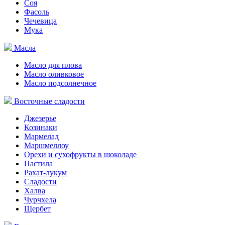
Соя
Фасоль
Чечевица
Мука
Масла
Масло для плова
Масло оливковое
Масло подсолнечное
Восточные сладости
Джезерье
Козинаки
Мармелад
Маршмеллоу
Орехи и сухофрукты в шоколаде
Пастила
Рахат-лукум
Сладости
Халва
Чурчхела
Щербет