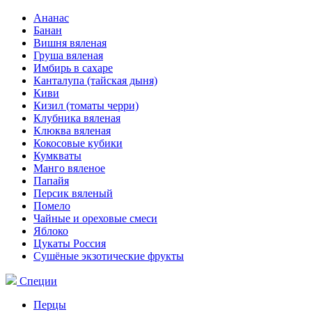
Ананас
Банан
Вишня вяленая
Груша вяленая
Имбирь в сахаре
Канталупа (тайская дыня)
Киви
Кизил (томаты черри)
Клубника вяленая
Клюква вяленая
Кокосовые кубики
Кумкваты
Манго вяленое
Папайя
Персик вяленый
Помело
Чайные и ореховые смеси
Яблоко
Цукаты Россия
Сушёные экзотические фрукты
Специи
Перцы