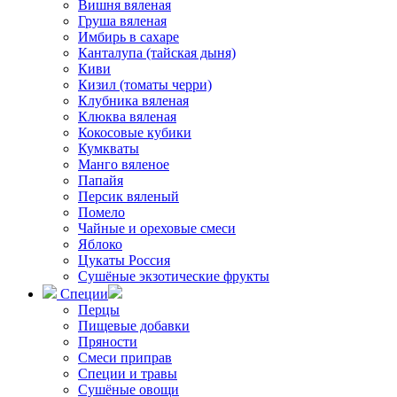
Вишня вяленая
Груша вяленая
Имбирь в сахаре
Канталупа (тайская дыня)
Киви
Кизил (томаты черри)
Клубника вяленая
Клюква вяленая
Кокосовые кубики
Кумкваты
Манго вяленое
Папайя
Персик вяленый
Помело
Чайные и ореховые смеси
Яблоко
Цукаты Россия
Сушёные экзотические фрукты
Специи
Перцы
Пищевые добавки
Пряности
Смеси приправ
Специи и травы
Сушёные овощи