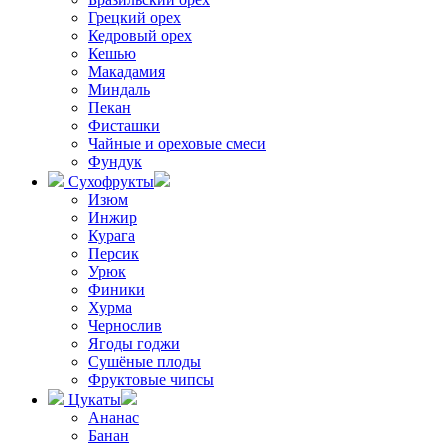
Грецкий орех
Кедровый орех
Кешью
Макадамия
Миндаль
Пекан
Фисташки
Чайные и ореховые смеси
Фундук
Сухофрукты
Изюм
Инжир
Курага
Персик
Урюк
Финики
Хурма
Чернослив
Ягоды годжи
Сушёные плоды
Фруктовые чипсы
Цукаты
Ананас
Банан