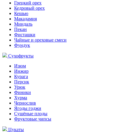
Грецкий орех
Кедровый орех
Кешью
Макадамия
Миндаль
Пекан
Фисташки
Чайные и ореховые смеси
Фундук
Сухофрукты
Изюм
Инжир
Курага
Персик
Урюк
Финики
Хурма
Чернослив
Ягоды годжи
Сушёные плоды
Фруктовые чипсы
Цукаты