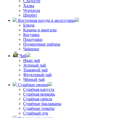
Сладости
Халва
Чурчхела
Щербет
Восточная посуда и аксессуары
Блюда
Казаны и мангалы
Косушки
Пиалушки
Подарочные наборы
Чайники
Чай
Иван чай
Зеленый чай
Травяной чай
Фруктовый чай
Чёрный чай
Сушёные овощи
Сушёная капуста
Сушёная морковь
Сушёная свёкла
Сушёные баклажаны
Сушёные томаты
Сушёный лук