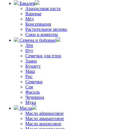
Бакалея
Арахисовая паста
Варенье
Мёд
Консервация
Растительное молоко
Соки и компоты
Семена и бобовые
Лён
Нут
Семечки для птиц
Злаки
Кунжут
Маш
Рис
Семечки
Соя
Фасоль
Чечевица
Мука
Масла
Масло абрикосовое
Масло амарантовое
Масло арахисовое
Масло виноградное