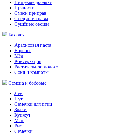
Пищевые добавки
Пряности
Смеси приправ
Специи и травы
Сушёные овощи
Бакалея
Арахисовая паста
Варенье
Мёд
Консервация
Растительное молоко
Соки и компоты
Семена и бобовые
Лён
Нут
Семечки для птиц
Злаки
Кунжут
Маш
Рис
Семечки