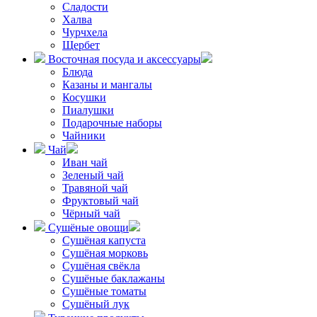
Сладости
Халва
Чурчхела
Щербет
Восточная посуда и аксессуары
Блюда
Казаны и мангалы
Косушки
Пиалушки
Подарочные наборы
Чайники
Чай
Иван чай
Зеленый чай
Травяной чай
Фруктовый чай
Чёрный чай
Сушёные овощи
Сушёная капуста
Сушёная морковь
Сушёная свёкла
Сушёные баклажаны
Сушёные томаты
Сушёный лук