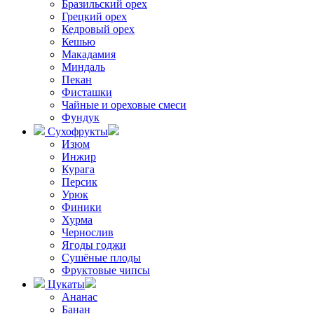
Бразильский орех
Грецкий орех
Кедровый орех
Кешью
Макадамия
Миндаль
Пекан
Фисташки
Чайные и ореховые смеси
Фундук
Сухофрукты
Изюм
Инжир
Курага
Персик
Урюк
Финики
Хурма
Чернослив
Ягоды годжи
Сушёные плоды
Фруктовые чипсы
Цукаты
Ананас
Банан