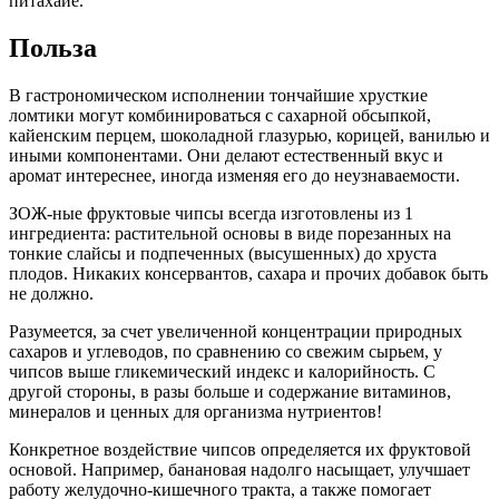
питахайе.
Польза
В гастрономическом исполнении тончайшие хрусткие
ломтики могут комбинироваться с сахарной обсыпкой,
кайенским перцем, шоколадной глазурью, корицей, ванилью и
иными компонентами. Они делают естественный вкус и
аромат интереснее, иногда изменяя его до неузнаваемости.
ЗОЖ-ные фруктовые чипсы всегда изготовлены из 1
ингредиента: растительной основы в виде порезанных на
тонкие слайсы и подпеченных (высушенных) до хруста
плодов. Никаких консервантов, сахара и прочих добавок быть
не должно.
Разумеется, за счет увеличенной концентрации природных
сахаров и углеводов, по сравнению со свежим сырьем, у
чипсов выше гликемический индекс и калорийность. С
другой стороны, в разы больше и содержание витаминов,
минералов и ценных для организма нутриентов!
Конкретное воздействие чипсов определяется их фруктовой
основой. Например, банановая надолго насыщает, улучшает
работу желудочно-кишечного тракта, а также помогает