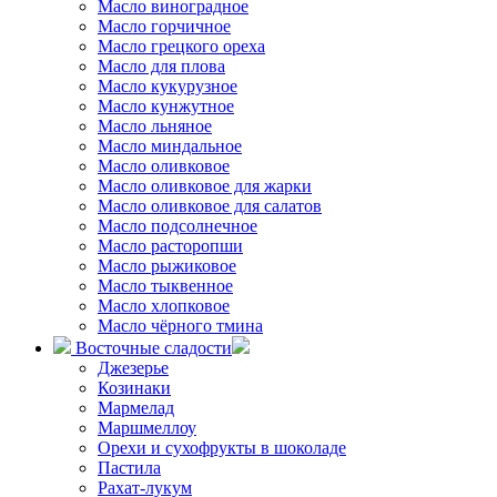
Масло виноградное
Масло горчичное
Масло грецкого ореха
Масло для плова
Масло кукурузное
Масло кунжутное
Масло льняное
Масло миндальное
Масло оливковое
Масло оливковое для жарки
Масло оливковое для салатов
Масло подсолнечное
Масло расторопши
Масло рыжиковое
Масло тыквенное
Масло хлопковое
Масло чёрного тмина
Восточные сладости
Джезерье
Козинаки
Мармелад
Маршмеллоу
Орехи и сухофрукты в шоколаде
Пастила
Рахат-лукум