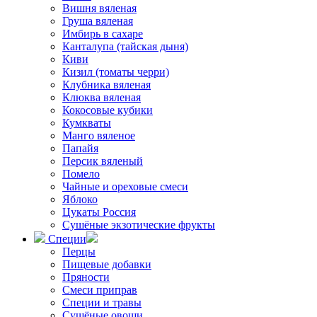
Вишня вяленая
Груша вяленая
Имбирь в сахаре
Канталупа (тайская дыня)
Киви
Кизил (томаты черри)
Клубника вяленая
Клюква вяленая
Кокосовые кубики
Кумкваты
Манго вяленое
Папайя
Персик вяленый
Помело
Чайные и ореховые смеси
Яблоко
Цукаты Россия
Сушёные экзотические фрукты
Специи
Перцы
Пищевые добавки
Пряности
Смеси приправ
Специи и травы
Сушёные овощи