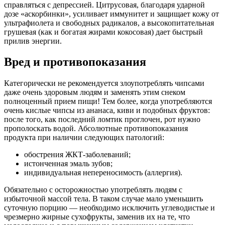
справляться с депрессией. Цитрусовая, благодаря ударной
дозе «аскорбинки», усиливает иммунитет и защищает кожу от
ультрафиолета и свободных радикалов, а высокопитательная
грушевая (как и богатая жирами кокосовая) дает быстрый
прилив энергии.
Вред и противопоказания
Категорически не рекомендуется злоупотреблять чипсами
даже очень здоровым людям и заменять этим снеком
полноценный прием пищи! Тем более, когда употребляются
очень кислые чипсы из ананаса, киви и подобных фруктов:
после того, как последний ломтик проглочен, рот нужно
прополоскать водой. Абсолютные противопоказания
продукта при наличии следующих патологий:
обострения ЖКТ-заболеваний;
истонченная эмаль зубов;
индивидуальная непереносимость (аллергия).
Обязательно с осторожностью употреблять людям с
избыточной массой тела. В таком случае мало уменьшить
суточную порцию — необходимо исключить углеводистые и
чрезмерно жирные сухофрукты, заменив их на те, что