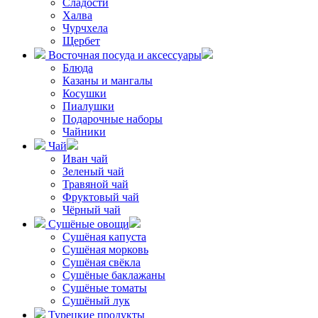
Сладости
Халва
Чурчхела
Щербет
Восточная посуда и аксессуары
Блюда
Казаны и мангалы
Косушки
Пиалушки
Подарочные наборы
Чайники
Чай
Иван чай
Зеленый чай
Травяной чай
Фруктовый чай
Чёрный чай
Сушёные овощи
Сушёная капуста
Сушёная морковь
Сушёная свёкла
Сушёные баклажаны
Сушёные томаты
Сушёный лук
Турецкие продукты