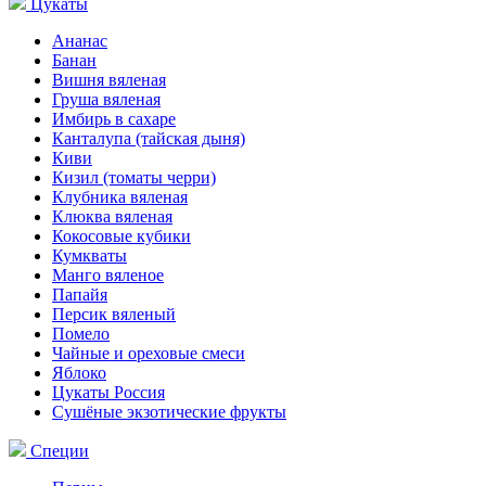
Цукаты
Ананас
Банан
Вишня вяленая
Груша вяленая
Имбирь в сахаре
Канталупа (тайская дыня)
Киви
Кизил (томаты черри)
Клубника вяленая
Клюква вяленая
Кокосовые кубики
Кумкваты
Манго вяленое
Папайя
Персик вяленый
Помело
Чайные и ореховые смеси
Яблоко
Цукаты Россия
Сушёные экзотические фрукты
Специи