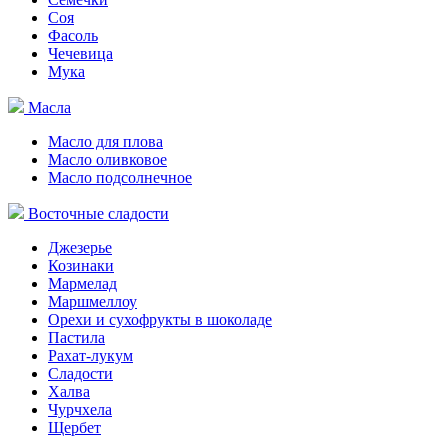
Соя
Фасоль
Чечевица
Мука
Масла
Масло для плова
Масло оливковое
Масло подсолнечное
Восточные сладости
Джезерье
Козинаки
Мармелад
Маршмеллоу
Орехи и сухофрукты в шоколаде
Пастила
Рахат-лукум
Сладости
Халва
Чурчхела
Щербет