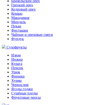
Бразильский орех
Грецкий орех
Кедровый орех
Кешью
Макадамия
Миндаль
Пекан
Фисташки
Чайные и ореховые смеси
Фундук
Сухофрукты
Изюм
Инжир
Курага
Персик
Урюк
Финики
Хурма
Чернослив
Ягоды годжи
Сушёные плоды
Фруктовые чипсы