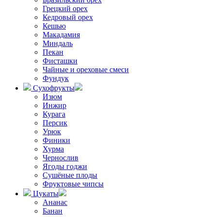
Грецкий орех
Кедровый орех
Кешью
Макадамия
Миндаль
Пекан
Фисташки
Чайные и ореховые смеси
Фундук
Сухофрукты
Изюм
Инжир
Курага
Персик
Урюк
Финики
Хурма
Чернослив
Ягоды годжи
Сушёные плоды
Фруктовые чипсы
Цукаты
Ананас
Банан