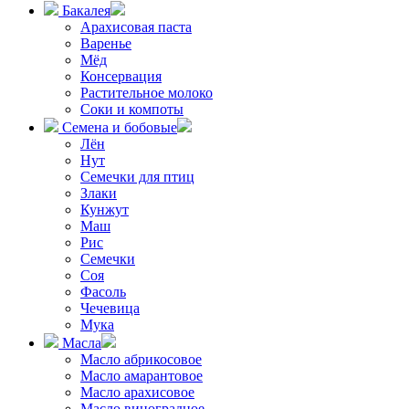
Бакалея
Арахисовая паста
Варенье
Мёд
Консервация
Растительное молоко
Соки и компоты
Семена и бобовые
Лён
Нут
Семечки для птиц
Злаки
Кунжут
Маш
Рис
Семечки
Соя
Фасоль
Чечевица
Мука
Масла
Масло абрикосовое
Масло амарантовое
Масло арахисовое
Масло виноградное