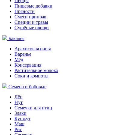
Перцы
Пищевые добавки
Пряности
Смеси приправ
Специи и травы
Сушёные овощи
Бакалея
Арахисовая паста
Варенье
Мёд
Консервация
Растительное молоко
Соки и компоты
Семена и бобовые
Лён
Нут
Семечки для птиц
Злаки
Кунжут
Маш
Рис
Семечки