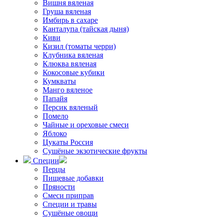
Вишня вяленая
Груша вяленая
Имбирь в сахаре
Канталупа (тайская дыня)
Киви
Кизил (томаты черри)
Клубника вяленая
Клюква вяленая
Кокосовые кубики
Кумкваты
Манго вяленое
Папайя
Персик вяленый
Помело
Чайные и ореховые смеси
Яблоко
Цукаты Россия
Сушёные экзотические фрукты
Специи
Перцы
Пищевые добавки
Пряности
Смеси приправ
Специи и травы
Сушёные овощи